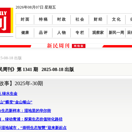
2026年08月07日 星期五
封 面
特 稿
时 政
社 会
财 经
文 化
健康
品 评
人 物
专 栏
观察家
新民一周
采
5-08-18 出版
周刊》第 1341 期 2025-08-18 出版
故事】
2025年-30期
 绿水生金
山”蝶变“金山银山”
台生态新样本：湿地里的华尔街
南，绿动青浦：探索生态价值转化路径
际湿地城市，“崇明生态智慧”迎来新起点