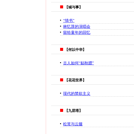
【城与事】
“情书”
林忆莲的演唱会
留给童年的回忆
【何以中华】
古人如何“贴秋膘”
【花花世界】
现代的禁欲主义
【九层塔】
松茸与云腿