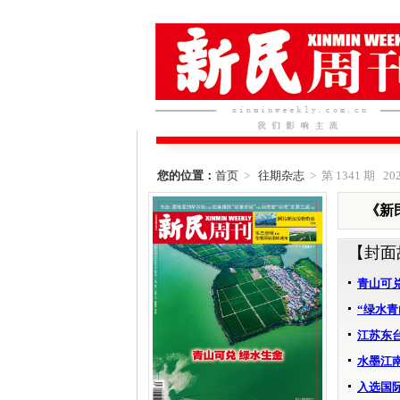
您的位置：
首页
>
往期杂志
> 第 1341 期 202
《新民
【封面
青山可兑
“绿水青
江苏东
水墨江
入选国