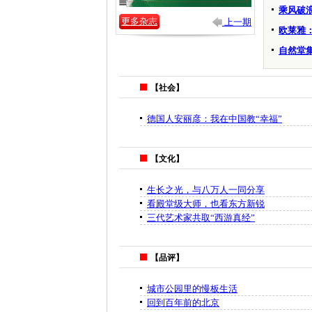
乘风破
更多杂志
上一期
欧莱雅：
自然堂
【社会】
德国人安丽彦：我在中国教“幸福”
【文化】
生长之光，与八万人一同分享
看殿堂级大师，也看东方新锐
三代艺术家共取“西游真经”
【品评】
城市公园里的慢板生活
回到百年前的北京