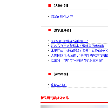
【人情时刻】
巴黎的时代之声
【首页轮播图】
“绿水青山”蝶变“金山银山”
江苏东台生态新样本：湿地里的华尔街
水墨江南，绿动青浦：探索生态价值转化
入选国际湿地城市，“崇明生态智慧”迎来
欧莱雅：“美”与“可持续”的“双重卓越”
【诗书中国】
庆奶与竹石
新民周刊融媒体矩阵