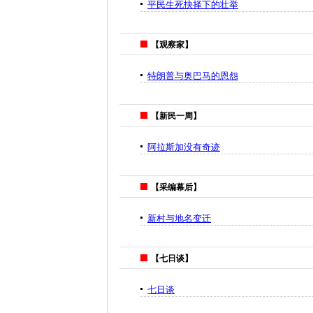
平民生死抉择下的壮举
【观察家】
特朗普与奥巴马的恩怨
【新民一周】
阿拉斯加没有奇迹
【采编幕后】
新村与地名变迁
【七日谈】
七日谈