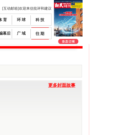
[互动邮箱]欢迎来信批评和建议
体 育
环 球
科 技
编幕后
广 域
往 期
更多封面故事