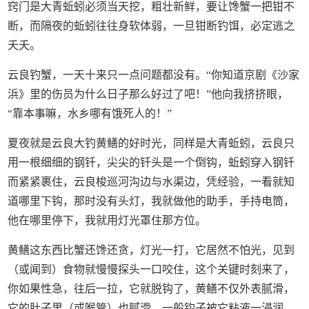
窍门是大青蚯蚓必须当天挖，粗壮新鲜，要让馋蟹一把钳不
断，而隔夜的蚯蚓往往身软体弱，一旦钳断钓饵，必定逃之
夭夭。
云良钓蟹，一天十来只一点问题都没有。“你知道京剧《沙家
浜》里的伤员为什么日子那么好过了吧！”他向我挤挤眼，
“靠本事嘛，水乡哪有饿死人的！”
夏夜就是云良大钓黄鳝的好时光，同样是大青蚯蚓，云良只
用一根细细的钢钎，尖尖的钎头是一个倒钩，蚯蚓穿入钢钎
而紧紧裹住，云良梭巡河沟边与水渠边，凭经验，一看就知
道哪里下钩，那时没有头灯，我就做他的助手，手持电筒，
他在哪里停下，我就用灯光罩住那方位。
黄鳝这东西比蟹还馋还贪，灯光一打，它居然不怕光，见到
（或闻到）食物就慢慢探头一口咬住，这个关键时刻来了，
你如果性急，往后一拉，它就脱钩了，黄鳝不仅外表腻滑，
它的肚子里（或喉管）也腻滑，一般钩子被它粘液一浸润，