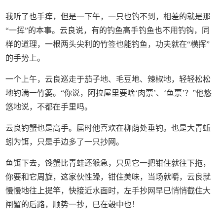
我听了也手痒，但是一下午，一只也钓不到，相差的就是那
“一挥”的本事。云良说，有的钓鱼高手钓鱼也不用钓钩，同
样的道理，一根两头尖利的竹签也能钓鱼，功夫就在“横挥”
的手势上。
一个上午，云良巡走于茄子地、毛豆地、辣椒地，轻轻松松
地钓满一竹篓。“你说，阿拉屋里要啥‘肉票’、‘鱼票’？”他悠
悠地说，不都在手里吗。
云良钓蟹也是高手。届时他喜欢在柳荫处垂钓。也是大青蚯
蚓为饵，只是手边多了一只抄网。
鱼饵下去，馋蟹比青蛙还猴急，只见它一把钳住就往下拖，
你要和它周旋，这家伙性躁，钳住美味，当场就嚼，云良就
慢慢地往上提竿，快接近水面时，左手抄网早已悄悄截住大
闸蟹的后路，顺势一抄，已在彀中也！