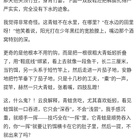
那天他头顶竹笠，身背竹篓，下面一双胶鞋还把裤腿扎得严
严实实，完全没有下水的迹象。
我觉得非常奇怪。这青蛙不在水里，在哪里？“在水边的田里
呀！”他笑着说，阳光打在少年黑红的宽脸膛上，嘴边那个酒
窝特别的深。
更奇的是他根本不用钓钩，而是把一根很粗大青蚯蚓折叠
了，用“鞋底线”绑紧，看上去就像一段鱼干，长二三厘米，
当钓饵，另一头系于短竹竿上，然后走进一片茄子地，安静
地把竹竿垂下了茄子地，只是十几秒的工夫，“橐”的一声，
提竿，赫然一只大青蛙，张着嘴，四肢乱蹬！
这，什么鬼？！云良解释，青蛙贪吃，尤其喜欢蚯蚓，看见
蛙饵就一口吞进，它只会“深吞”，不会“浅尝”，我手感沉
重，就顺手一挥——技巧全在“一挥”里，它青蛙是顺势吞入
的，你“一挥”就要让钓饵横卡在它的肚子里，然后一提，不
就出来了吗？