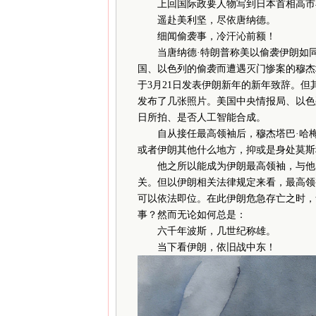
上回国际政要人物写到日本首相高市
遥赴美利坚，尽依唐纳德。
细闻偷袭事，冷汗沁前额！
当唐纳德·特朗普称美以偷袭伊朗如同当
国、以色列的偷袭而遭遇灭门惨案的穆杰
于3月21日发表伊朗新年的新年致辞。
发布了几张照片。美国中央情报局、以色
日所拍、是否人工智能合成。
自从接任最高领袖后，穆杰塔巴·哈梅
或者伊朗其他什么地方，抑或是身处莫斯
他之所以能成为伊朗最高领袖，与他的
关。但以伊朗相关法律规定来看，最高领
可以依法即位。在此伊朗危急存亡之时，
事？然而无论如何总是：
六千年波斯，几世纪称雄。
当下看伊朗，依旧战中东！