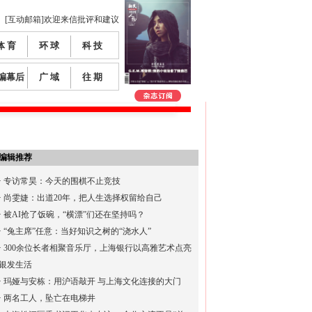
[互动邮箱]欢迎来信批评和建议
体 育
环 球
科 技
编幕后
广 域
往 期
编辑推荐
·
专访常昊：今天的围棋不止竞技
·
尚雯婕：出道20年，把人生选择权留给自己
·
被AI抢了饭碗，“横漂”们还在坚持吗？
·
“兔主席”任意：当好知识之树的“浇水人”
·
300余位长者相聚音乐厅，上海银行以高雅艺术点亮
银发生活
·
玛娅与安栋：用沪语敲开 与上海文化连接的大门
·
两名工人，坠亡在电梯井