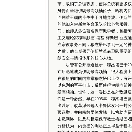
革，取消了总理职务，使得总统有更多权
身份而坐稳伊朗最高领袖位子。哈梅内伊
巴列维王朝的斗争中于各地奔波。伊斯兰
的他加入伊斯兰革命卫队哈比卜营服役。1
间，他师从多位著名保守派学者，包括阿
主义理论家穆罕默德-塔基·梅斯巴-亚兹
注宗教事务不同，穆杰塔巴拿到一定的神
之后，他长期领导伊斯兰革命卫队重要组
朗安全与情报体系的核心人物。
尽管有公开报道显示，穆杰塔巴于202
亡后迅速成为伊朗最高领袖，很大程度上
在很短的时间内推举穆杰塔巴上位，有评
以色列的军事打击，反而使得伊朗内部神
最高领袖。也许，这一妥协是在外敌进逼
许是一种必然。早在2005年，穆杰塔
出以后，改革派候选人卡鲁比发出一封公
预选举，并向宗教团体发钱，以协助内贾
走私网络，以及与极端保守教士梅斯巴-
分析认为，内贾德的崛起正是得益于穆杰