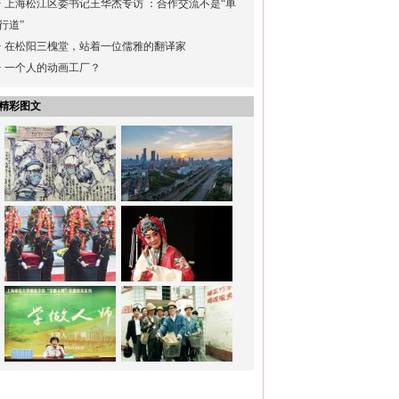
·
上海松江区委书记王华杰专访 ：合作交流不是“单
行道”
·
在松阳三槐堂，站着一位儒雅的翻译家
·
一个人的动画工厂？
精彩图文