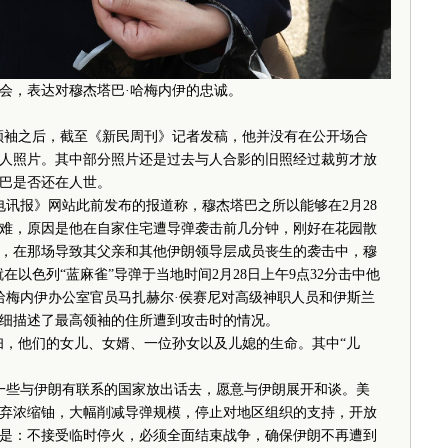
集会，表达对穆杰塔巴·哈梅内伊的忠诚。
袖之后，截至《新民周刊》记者发稿，他并没有在公开场合
人照片。其中部分照片还是过去与人合影的旧照经过裁剪才放
巴是否还在人世。
讯报》网站此前发布的报道称，穆杰塔巴之所以能够在2月28
难，原因是他在自家住宅遭导弹袭击前几分钟，刚好在花园散
，在那场导致其父亲和其他伊朗领导层成员丧生的袭击中，穆
以色列“蓝麻雀”导弹于当地时间2月28日上午9点32分击中他
·哈梅内伊办公室官员马扎赫尔·侯赛尼对高级神职人员和伊斯兰
细描述了最高领袖的住所遭到攻击时的情况。
，他们的女儿、女婿、一位孙女以及儿媳的生命。其中“儿
一些与伊朗有联系的国家放出话去，愿意与伊朗展开和谈。美
弃浓缩铀，大幅削减导弹规模，停止对地区组织的支持，开放
是：不接受临时停火，必须全面结束战争，确保伊朗不再遭到