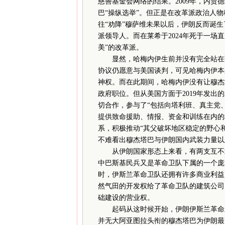
慈善基金会网络的结果。2009年，内
巴“操纵选举”。但正是在改革派政治人物
往“劝降”穆萨维未果以后，伊朗反而诞
派领导人。而在莱希于2024年死于一场
美”的改革派。
显然，哈梅内伊生前并没有完全站在强
协议仍愿意与美国谈判，可见哈梅内伊本
神权。而在此期间，哈梅内伊没有让穆杰
政府职位。但从美国方面于2019年发
切合作，参与了“包括向塔利班、真主党
提供致命援助、情报、资金和训练在内的
系，积极推动“其父破坏地区稳定的野心
不难看出穆杰塔巴与伊朗国内武装力量以
从伊朗国家形态上来看，有两支互不隶
中巴斯基民兵又是革命卫队下属的一个庞
时，伊斯兰革命卫队还拥有许多商业利益
然气田的开发权给了革命卫队的建筑公司
础建设的营业权。
起码从这时候开始，伊朗伊斯兰革命卫队
并无大阿亚图拉头衔的穆杰塔巴为伊朗最