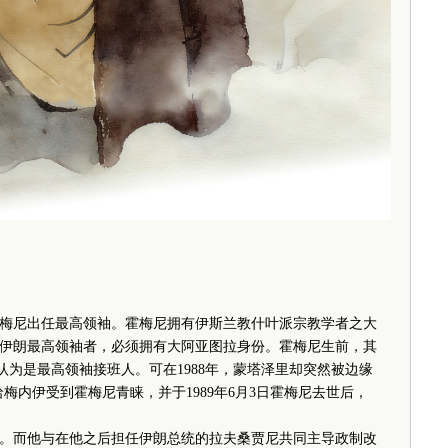
尼出任最高领袖。霍梅尼拥有伊斯兰教什叶派宗教学者之大
伊朗最高领袖者，必须拥有大阿亚图拉身份。霍梅尼生前，其
认为是最高领袖接班人。可在1988年，蒙塔泽里却突然被边缘
梅内伊受到霍梅尼青睐，并于1989年6月3日霍梅尼去世后，
而他与在他之后担任伊朗总统的拉夫桑贾尼共同主导政制改