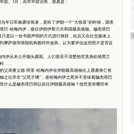
早苗。3月，高市早苗访美，那真是：
年日军偷袭珍珠港，是给了伊朗一个“大惊喜”的时候，因美
塔巴·哈梅内伊，接任伊朗伊斯兰共和国最高领袖。穆杰塔巴
但其只是以一份书面声明的方式进行致辞，此后又在社交媒体上
列摩萨德等情报机构都对外放风，认为要评估这些照片是否近
内伊从未公开抛头露面。人们甚至不清楚他究竟身处德黑兰
科……
父亲赛义德·阿里·哈梅内伊在伊朗最高领袖任上遇袭身亡有
袖之位并非“父死子继”，老哈梅内伊之死并不意味着穆杰塔巴
凭什么是穆杰塔巴得以担任伊朗最高领袖？他究竟有哪些本