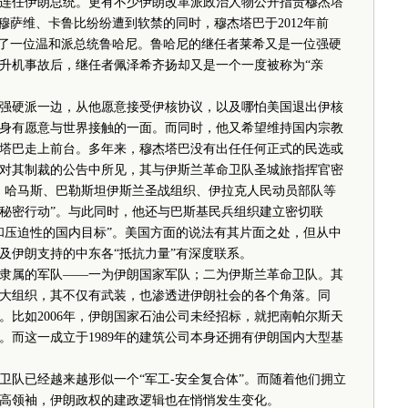
贾德连任伊朗总统。更有不少伊朗改革派政治人物公开指责穆杰塔
穆萨维、卡鲁比纷纷遭到软禁的同时，穆杰塔巴于2012年前
生了一位温和派总统鲁哈尼。鲁哈尼的继任者莱希又是一位强硬
直升机事故后，继任者佩泽希齐扬却又是一个一度被称为“亲
硬派一边，从他愿意接受伊核协议，以及哪怕美国退出伊核
身有愿意与世界接触的一面。而同时，他又希望维持国内宗教
塔巴走上前台。多年来，穆杰塔巴没有出任任何正式的民选或
出的对其制裁的公告中所见，其与伊斯兰革命卫队圣城旅指挥官密
、哈马斯、巴勒斯坦伊斯兰圣战组织、伊拉克人民动员部队等
秘密行动”。与此同时，他还与巴斯基民兵组织建立密切联
和压迫性的国内目标”。美国方面的说法有其片面之处，但从中
及伊朗支持的中东各“抵抗力量”有深度联系。
属的军队——一为伊朗国家军队；二为伊斯兰革命卫队。其
大组织，其不仅有武装，也渗透进伊朗社会的各个角落。同
。比如2006年，伊朗国家石油公司未经招标，就把南帕尔斯天
。而这一成立于1989年的建筑公司本身还拥有伊朗国内大型基
已经越来越形似一个“军工-安全复合体”。而随着他们拥立
高领袖，伊朗政权的建政逻辑也在悄悄发生变化。