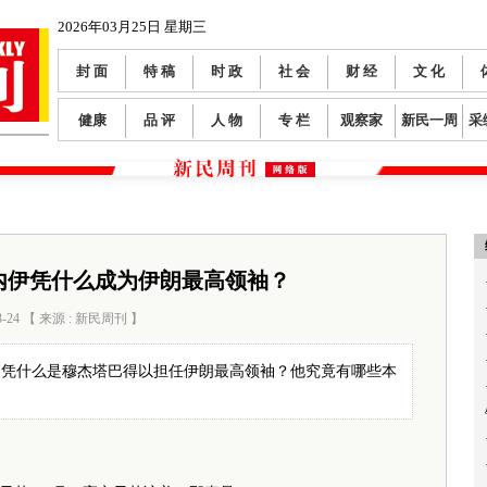
2026年03月25日 星期三
封 面
特 稿
时 政
社 会
财 经
文 化
健康
品 评
人 物
专 栏
观察家
新民一周
采
内伊凭什么成为伊朗最高领袖？
3-24 【 来源 : 新民周刊 】
阅读数：
890
，凭什么是穆杰塔巴得以担任伊朗最高领袖？他究竟有哪些本