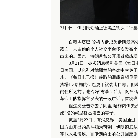
3月9日，伊朗民众涌上德黑兰街头举行
自穆杰塔巴·哈梅内伊成为伊朗最高领
露面，只由他的个人社交平台多次发布个
出来的。因此，特朗普曾公开质疑穆杰塔
3月21日，参考消息援引英国《每日电
日美国、以色列对德黑兰的空袭中幸免于
步。《每日电讯报》获取的泄露音频显示
杰塔巴·哈梅内伊也属于被袭击目标。但就在
的住所之前，他恰好“有事”出门。 阿里
革命卫队指挥官发表的一段讲话，首次详
但这次袭击夺去了阿里·哈梅内伊夫妇
媳”指的就是穆杰塔巴的妻子。
截至3月22日，有消息称，美国通过
国方面开出的条件颇为苛刻：伊朗彻底放
霍尔木兹海峡。而伊朗给出的公开回应则