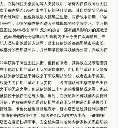
力。在得到拉夫桑贾尼等人支持以后，哈梅内伊仅以阿亚图拉
次子穆杰塔巴1969年出生于伊朗马什哈德。其自幼随父兄在反
革命胜利后，他也得以进入德黑兰生活。两伊战争后期，19岁
999年，30岁的穆杰塔巴进入圣城库姆的经学院学习。学习期
亚图拉·洛特福拉·萨菲·戈尔帕扬甘，还有颇具影响力的原教旨
迪。然而与他的哥哥穆斯塔法·哈梅内伊至今仍在库姆隐居、专
职人员头衔以后进入政界，曾出任伊朗首都德黑兰市的市长。
成部分的巴斯基民兵，并长期掌控最高领袖办公室，亦成为伊
2年获得了阿亚图拉头衔，但目前来看，其得以在父亲遇袭身
在于他对伊斯兰革命卫队的深度掌控。而伊斯兰革命卫队能够
论认为伊朗正处于神权之下军权崛起阶段，或者说由于美国、
权势力向伊斯兰革命卫队妥协——各方都认可由穆杰塔巴出任
之下的无奈之举，但从伊朗近二十年来的发展情况来看，也或
巴就被指控干预伊朗总统大选。当时，在强硬派民粹领袖内贾德胜
开信，声称穆杰塔巴通过伊斯兰革命卫队特别是巴斯基民兵干
德胜选。卡鲁比信誓旦旦地表示，穆杰塔巴通过其控制的港口
亚兹迪有关的糖业生意，输送资金以为内贾德造势。当时即有
塔巴在幕后协调军事、安全机构及与哈梅内伊家族关系密切的