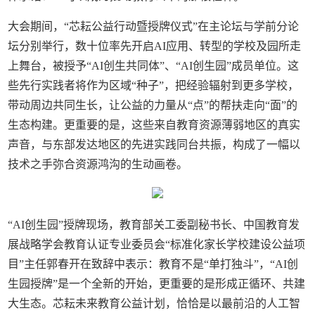
大会期间，“芯耘公益行动暨授牌仪式”在主论坛与学前分论
坛分别举行，数十位率先开启AI应用、转型的学校及园所走
上舞台，被授予“AI创生共同体”、“AI创生园”成员单位。这
些先行实践者将作为区域“种子”，把经验辐射到更多学校，
带动周边共同生长，让公益的力量从“点”的帮扶走向“面”的
生态构建。更重要的是，这些来自教育资源薄弱地区的真实
声音，与东部发达地区的先进实践同台共振，构成了一幅以
技术之手弥合资源鸿沟的生动画卷。
“AI创生园”授牌现场，教育部关工委副秘书长、中国教育发
展战略学会教育认证专业委员会“标准化家长学校建设公益项
目”主任郭春开在致辞中表示：教育不是“单打独斗”，“AI创
生园授牌”是一个全新的开始，更重要的是形成正循环、共建
大生态。芯耘未来教育公益计划，恰恰是以最前沿的人工智