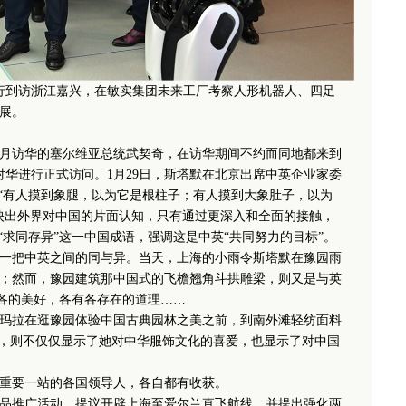
一行到访浙江嘉兴，在敏实集团未来工厂考察人形机器人、四足
展。
月访华的塞尔维亚总统武契奇，在访华期间不约而同地都来到
对华进行正式访问。1月29日，斯塔默在北京出席中英企业家委
。“有人摸到象腿，以为它是根柱子；有人摸到大象肚子，以为
映出外界对中国的片面认知，只有通过更深入和全面的接触，
“求同存异”这一中国成语，强调这是中英“共同努力的目标”。
一把中英之间的同与异。当天，上海的小雨令斯塔默在豫园雨
；然而，豫园建筑那中国式的飞檐翘角斗拱雕梁，则又是与英
有各的美好，各有各存在的道理……
拉在逛豫园体验中国古典园林之美之前，到南外滩轻纺面料
袍，则不仅仅显示了她对中华服饰文化的喜爱，也显示了对中国
要一站的各国领导人，各自都有收获。
推广活动，提议开辟上海至爱尔兰直飞航线，并提出强化两