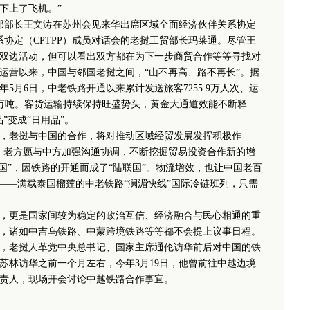
下上了飞机。”
部部长王文涛在苏州会见来华出席区域全面经济伙伴关系协定
系协定（CPTPP）成员对话会的老挝工贸部长玛莱通。尽管王
双边活动，但可以看出双方都在为下一步商贸合作等等寻找对
开通运营以来，中国与邻国老挝之间，“山不再高、路不再长”。据
5月6日，中老铁路开通以来累计发送旅客7255.9万人次、运
07.4万吨。客货运输持续保持旺盛势头，黄金大通道效能不断释
”变成“日用品”。
老挝与中国的合作，将对推动区域经贸发展发挥积极作
，老方愿与中方加强沟通协调，不断挖掘贸易投资合作新的增
国”，因铁路的开通而成了“陆联国”。物流增效，也让中国老百
——满载泰国榴莲的中老铁路“澜湄快线”国际冷链班列，只需
更是国家间较为稳定的政治互信、经济融合与民心相通的重
，诸如中吉乌铁路、中蒙跨境铁路等等都不会提上议事日程。
，老挝人革党中央总书记、国家主席通伦访华前后对中国的铁
苏林访华之前一个月左右，今年3月19日，他曾前往中越边境
责人，现场开会讨论中越铁路合作事宜。