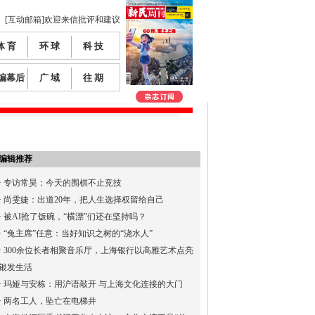
[互动邮箱]欢迎来信批评和建议
体 育
环 球
科 技
编幕后
广 域
往 期
编辑推荐
·
专访常昊：今天的围棋不止竞技
·
尚雯婕：出道20年，把人生选择权留给自己
·
被AI抢了饭碗，“横漂”们还在坚持吗？
·
“兔主席”任意：当好知识之树的“浇水人”
·
300余位长者相聚音乐厅，上海银行以高雅艺术点亮
银发生活
·
玛娅与安栋：用沪语敲开 与上海文化连接的大门
·
两名工人，坠亡在电梯井