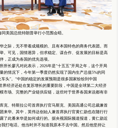
南海同美国总统特朗普举行小范围会晤。
之际，无不带着成规模的、且有本国特色的商务代表团。而
举。可见，国情迥异，但求稳定、谋合作、促发展的目标是高
伴，正成为各国的优先选项。
长廖凡对此表示，2026年是“十五五”开局之年，这个开局
量的情况下，今年第一季度仍然实现了国内生产总值5%的同
火车头”。“中国的稳定的发展预期是很多国家纷纷到中国
个世界经济还处在复苏增长的重要阶段，中国是全球第二大经济
模市场、完整的产业链供应链，这些对于世界各国来说都有非
克、特斯拉公司首席执行官马斯克、美国高通公司总裁兼首
团来华。其中，英伟达创始人兼首席执行官黄仁勋也在随行行
露了此番来华是如何成行的。据央视国际频道报道，黄仁勋近
给我打电话。他当时并不知道我原本不去中国。然后他坚持让