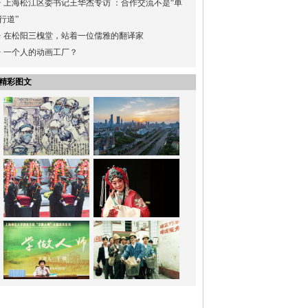
·
上海松江区委书记王华杰专访 ：合作交流不是“单
行道”
·
在松阳三槐堂，站着一位儒雅的翻译家
·
一个人的动画工厂？
精彩图文