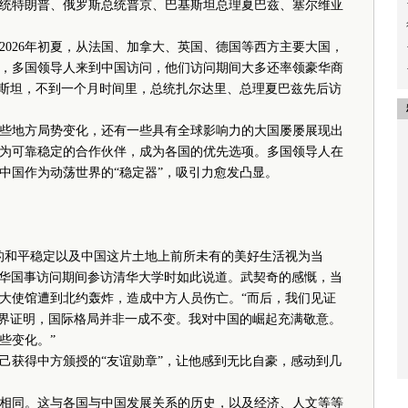
统特朗普、俄罗斯总统普京、巴基斯坦总理夏巴兹、塞尔维亚
2026年初夏，从法国、加拿大、英国、德国等西方主要大国，
，多国领导人来到中国访问，他们访问期间大多还率领豪华商
基斯坦，不到一个月时间里，总统扎尔达里、总理夏巴兹先后访
地方局势变化，还有一些具有全球影响力的大国屡屡展现出
为可靠稳定的合作伙伴，成为各国的优先选项。多国领导人在
中国作为动荡世界的“稳定器”，吸引力愈发凸显。
和平稳定以及中国这片土地上前所未有的美好生活视为当
在对华国事访问期间参访清华大学时如此说道。武契奇的感慨，当
盟大使馆遭到北约轰炸，造成中方人员伤亡。“而后，我们见证
世界证明，国际格局并非一成不变。我对中国的崛起充满敬意。
些变化。”
获得中方颁授的“友谊勋章”，让他感到无比自豪，感动到几
同。这与各国与中国发展关系的历史，以及经济、人文等等