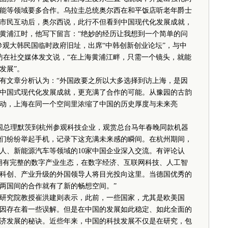
能等领域要多合作。乌拉圭总统奥尔西在和平饭店听老年爵士
市民互动后，奥尔西说，此行不但看到中国现代化发展成就，
黄浦江时，他写下留言：“绝妙的经历让我想到一个简单的问
参观大韩民国临时政府旧址，出席“中韩创新创业论坛”，与中
访在社交媒体发文说，“在上海黄浦江畔，只需一个镜头，就能
发展”。
文章分析认为：“外国政要之所以大多选择到访上海，是因
中国式现代化发展成就，更充满了合作的可能。从豫园的古韵
动，上海在同一个空间里浓缩了中国的历史厚度与未来亮
总理默茨到杭州参观科技企业，观赏总台马年春晚同款机器
管们纷纷举起手机，记录下这充满未来感的瞬间。在杭州期间，
人、新能源汽车等领域的10家中国企业深入交流。有评论认
拥有完整的数字产业生态，在数字经济、互联网科技、人工智
科创、产业升级的外国领导人将目光投向这里。当德国优秀的
两国间的合作就有了新的畅想空间。”
究院教授崔洪建则表示，此前，一些国家，尤其是欧美国
因存在着一些误解。但是在中国的发展如此稳定、如此全面的
济发展的秘诀。近些年来，中国的科技发展不仅是在研究，包