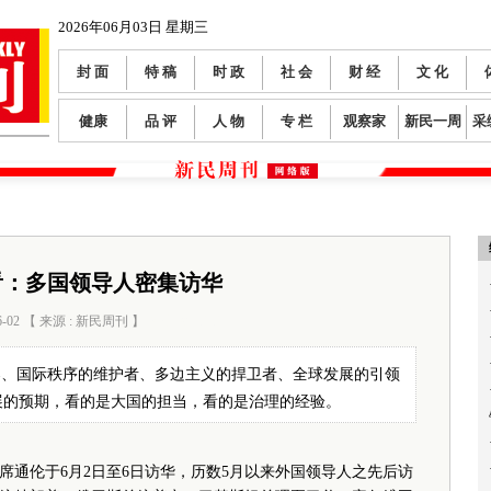
2026年06月03日 星期三
封 面
特 稿
时 政
社 会
财 经
文 化
健康
品 评
人 物
专 栏
观察家
新民一周
采
看：多国领导人密集访华
6-02 【 来源 : 新民周刊 】
阅读数：
303
器、国际秩序的维护者、多边主义的捍卫者、全球发展的引领
展的预期，看的是大国的担当，看的是治理的经验。
伦于6月2日至6日访华，历数5月以来外国领导人之先后访