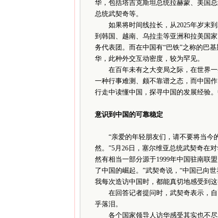
华，包括塔吉克斯坦总统拉赫蒙、美国总
总统武契奇等。
如果将时间线拉长，从2025年岁末到
到韩国、越南、乌拉圭等亚洲和拉美国家
务代表团。而在中国有“巴铁”之称的巴
华，此种外交互动密度，较为罕见。
在百年未有之大变局之际，在世界一些
一种行事难测、颇不靠谱之态，而中国作
行走中读懂中国，探寻中国的发展经验。
意识到中国的可靠稳定
“亲爱的年轻朋友们，请不要将当今的
然。”5月26日，塞尔维亚总统武契奇
然有相当一部分源于1999年中国驻南联
了中国的崛起。”武契奇说，“中国已向
我每次造访中国时，都能真切地感受到这
在回答记者提问时，武契奇表示，自己
乎落泪。
各个国家领导人访华感受其实也不尽相