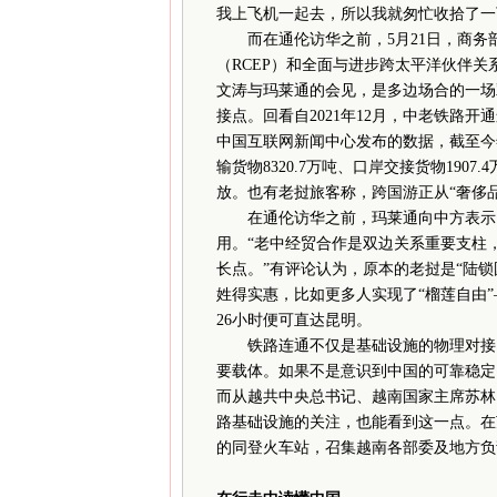
我上飞机一起去，所以我就匆忙收拾了一
而在通伦访华之前，5月21日，商务
（RCEP）和全面与进步跨太平洋伙伴关
文涛与玛莱通的会见，是多边场合的一场
接点。回看自2021年12月，中老铁路
中国互联网新闻中心发布的数据，截至今年
输货物8320.7万吨、口岸交接货物19
放。也有老挝旅客称，跨国游正从“奢侈品
在通伦访华之前，玛莱通向中方表示，
用。“老中经贸合作是双边关系重要支柱
长点。”有评论认为，原本的老挝是“陆锁
姓得实惠，比如更多人实现了“榴莲自由”
26小时便可直达昆明。
铁路连通不仅是基础设施的物理对接，
要载体。如果不是意识到中国的可靠稳定
而从越共中央总书记、越南国家主席苏林
路基础设施的关注，也能看到这一点。在
的同登火车站，召集越南各部委及地方负