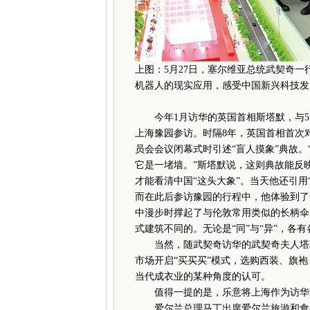
上图：5月27日，塞尔维亚总统武契奇
机器人的现实应用，感受中国新兴科技发
今年1月访华的英国首相斯塔默，与5
上海豫园参访。时隔8年，英国首相首次
员会会议闭幕式时引述“盲人摸象”典故
它是一堵墙。”斯塔默说，这则典故能反
才能看清中国“这头大象”。当天他还引用
而在此后参访豫园的行程中，他体验到了
中漫步时撑起了与伦敦常用类似的长柄伞
式建筑不同的。无论是“同”与“异”，各
当然，随武契奇访华的武契奇夫人塔玛
市场开启“买买买”模式，选购西装、旗
当代成衣业的某种角度的认可。
值得一提的是，乐意将上海作为访华重
爱尔兰总理马丁出席爱尔兰旅游和食品