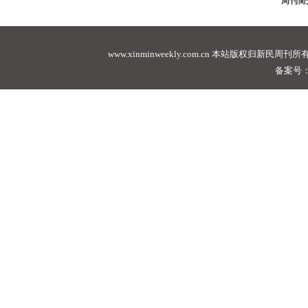
周刊简
www.xinminweekly.com.cn
本站版权归新民周刊所有，未经许可不
备案号：沪