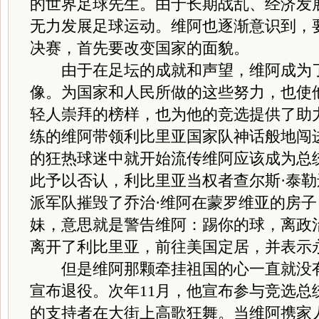
的世界足球先生。由于长期战乱、经济发
无力发展足球运动。维阿也逐渐意识到，
决赛，首先要改变国家的面貌。
由于在足坛的成就和声望，维阿成为了
像。为国家和人民所做的这些努力，也使
轻人崇拜的榜样，也为他的竞选提供了助力
练的维阿带领利比里亚国家队神话般地闯
的狂热球迷中就开始流传维阿应该成为总
此予以否认，利比里亚当权者查尔斯·泰
派军队摧毁了乔治·维阿在蒙罗维亚的房
妹，意思就是警告维阿：踢你的球，离政
离开了利比里亚，前往美国定居，并表示
但是维阿那颗牵挂祖国的心一直就没有放
宣布退役。次年11月，他宣布参与竞选总
的支持者在大街上高歌狂舞。当维阿携家