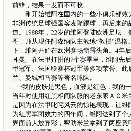
前锋，结果一发而不可收。
刚开始维阿在国内的一些小俱乐部效力
非洲传统足球强国喀麦隆踢球，再后来的
道。1988年，22岁的维阿登陆欧洲足坛
哥，师从现任阿森纳队主教练“教授”温格
下，维阿开始在欧洲赛场崭露头角。4年
耳曼。在法甲打拼的7个赛季里，维阿先
甲冠军、法国联赛杯冠军等多项荣誉。此
兰、曼城和马赛等著名球队。
“我的皮肤是黑色，血液是红色，我的一
当年对使用红黑相间队服的老东家ＡＣ米
是因为在法甲叱咤风云的惊艳表现，让维
为红黑军团效力的四年间，维阿达到了个
界面前大放异彩，帮助米兰拿到了两座意