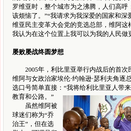
罗维亚时，整个城市为之沸腾，人们高呼
该烦恼了。”“我请求为我深爱的国家和深
维亚民主变革大会党的竞选总部，维阿这
我认为在这个位置上我可以为我的人民做
屡败屡战终圆梦想
2005年，利比里亚举行内战后的首次民
维阿与女政治家埃伦·约翰逊·瑟利夫角逐
选口号简单直接：“我将给利比里亚人带
教育和公路。”
虽然维阿被
球迷们称为“乔
治王”，但在选