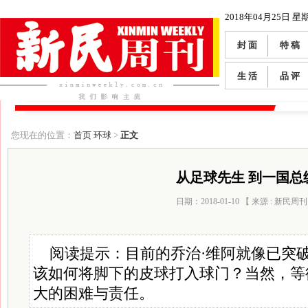
2018年04月25日 星
封 面
特 稿
生 活
品 评
您现在的位置：
首页
环球
>
正文
从足球先生 到一国总
日期：2018-01-10 【 来源 : 新民周刊
阅读提示：目前的乔治·维阿就像已突
该如何将脚下的皮球打入球门？当然，等
大的困难与责任。