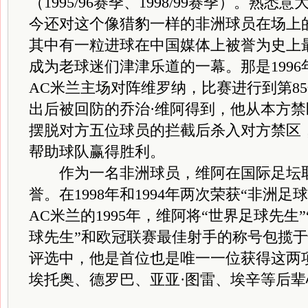
（1995/96赛季、1998/99赛季）。熟
今还对这个像猎豹一样的非洲球员在场上
其中有一粒进球在中国媒体上被誉为史上最
成为老球迷们津津乐道的一幕。那是1996
AC米兰主场对阵维罗纳，比赛进行到第8
出后被回防的乔治·维阿得到，他从本方
摆脱对方五位球员的拦截后杀入对方禁区
帮助球队赢得胜利。
作为一名非洲球员，维阿在国际足坛取
誉。在1998年和1994年两次荣获“非洲
AC米兰的1995年，维阿将“世界足球先生
球先生”和欧冠联赛最佳射手的称号包揽
评选中，他是首位也是唯一一位获得这两
埃托奥、德罗巴、亚亚·图雷、埃辛等后