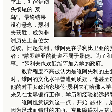
举上，可谓是彻
头彻尾的“菜
鸟”。最终结果
没有悬念，瑟利
夫获胜，成为非
洲历史上首位女
总统。比起失利，维阿更在乎利比里亚的
者：“蒙罗维亚的街道不属于暴徒。为了
事。”瑟利夫也欢迎维阿加入她的政府。
教育程度不高被认为是维阿失利的主要
时，维阿的文化水平曾遭到质疑，他甚至
他的对手女政治家埃伦·瑟利夫有哈佛大
来又在世界银行工作，学历和经验都远超
维阿也意识到这一点，开始“恶补”，
因为足球而错过的东西。克服障碍对从贫