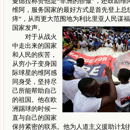
曼德拉称赞他是“非洲的骄傲”，还鼓励维
维阿，服务国家的最好方式是首先登上总
瘁”，从而更大范围地为利比里亚人民谋
国家发声。
对于从战火
中走出来的国家
和人民的疾苦，
从穷小子变身国
际球星的维阿感
同身受，坚持尽
己所能帮助自己
的祖国。他在欧
洲踢球的时候一
直与自己的国家
保持紧密的联系。他为人道主义援助计划