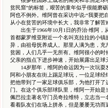
很多在国际上成名的南美和非洲足球明
贫民窟”的标签，艰苦的童年似乎很能磨砺
阿也不例外。维阿曾在采访中说:“我要把
从小在贫苦的环境中长大，我非常了解苦
出生于1966年10月1日的乔治·维阿
首都蒙罗维亚附近一个名叫克拉拉的小镇
异，由祖母抚养成人。那里人满为患，充
贫困，人们几乎一无所有。维阿很小的时
父亲的指点下进步神速，开始展露出足球
14岁那年，维阿的命运因为一次玩耍
阿和小朋友在街上踢足球玩，一位足球经
把他带到了一家足球俱乐部，为他打开了
门。在这个俱乐部球队里，维阿一开始是
佩巴拉圭著名守门员奇拉维特，立志当一
看着队友们在场上拼杀，但是屡屡无功而