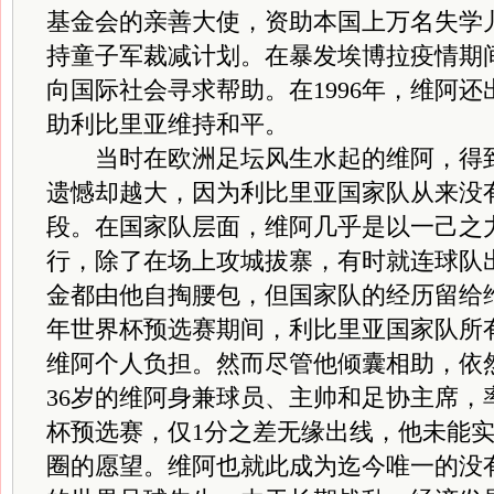
基金会的亲善大使，资助本国上万名失学
持童子军裁减计划。在暴发埃博拉疫情期
向国际社会寻求帮助。在1996年，维阿
助利比里亚维持和平。
当时在欧洲足坛风生水起的维阿，得到
遗憾却越大，因为利比里亚国家队从来没
段。在国家队层面，维阿几乎是以一己之
行，除了在场上攻城拔寨，有时就连球队
金都由他自掏腰包，但国家队的经历留给维
年世界杯预选赛期间，利比里亚国家队所
维阿个人负担。然而尽管他倾囊相助，依然
36岁的维阿身兼球员、主帅和足协主席，
杯预选赛，仅1分之差无缘出线，他未能
圈的愿望。维阿也就此成为迄今唯一的没