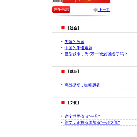
更多杂志
上一期
【社会】
失落的故园
中国的朱诺难题
巨型城市，为“万一”做好准备了吗？
【财经】
商战硝烟，咖啡飘香
【文化】
这个世界依旧“平凡”
姜文：距拉斯维加斯“一步之遥”