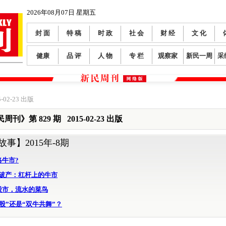
2026年08月07日 星期五
封 面
特 稿
时 政
社 会
财 经
文 化
健康
品 评
人 物
专 栏
观察家
新民一周
采
-02-23 出版
周刊》第 829 期 2015-02-23 出版
故事】
2015年-8期
略牛市?
R破产：杠杆上的牛市
股市，流水的菜鸟
股”还是“双牛共舞”？