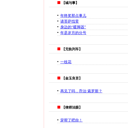
【城与事】
年终奖那点事儿
请菩萨找零
身边的“暖脚器”
年是岁月的分号
【无轨列车】
一枝花
【金玉良言】
再见了吗，乔治·索罗斯？
【律师法眼】
穿帮了吧你！