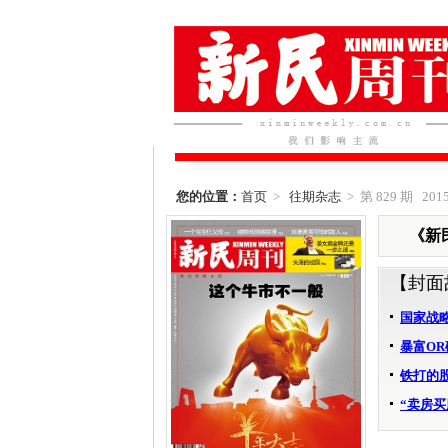
您的位置：
首页
>
往期杂志
> 第 829 期 2015
《新民
【封面
国家战
暴富O
铁打的
“卖房买