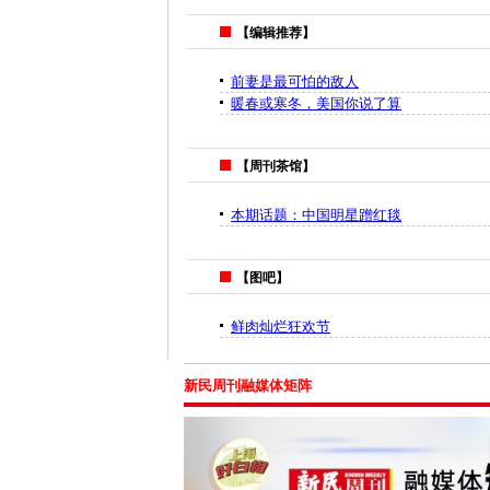
【编辑推荐】
前妻是最可怕的敌人
暖春或寒冬，美国你说了算
【周刊茶馆】
本期话题：中国明星蹭红毯
【图吧】
鲜肉灿烂狂欢节
新民周刊融媒体矩阵