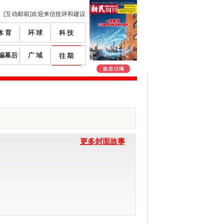
[互动邮箱]欢迎来信批评和建议
体 育
环 球
科 技
编幕后
广 域
往 期
更多封面故事