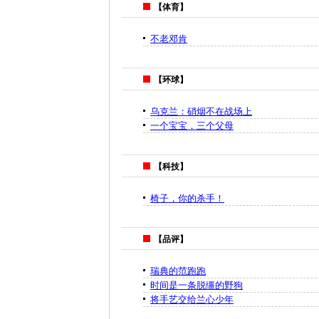
【体育】
不老邓肯
【环球】
乌克兰：硝烟不在战场上
一个宝宝，三个父母
【科技】
椅子，你的杀手！
【品评】
瑞典的范跑跑
时间是一条脱缰的野狗
将手艺交给兰心少年