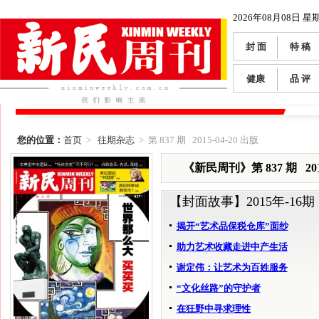
2026年08月08日 星
封 面
特 稿
健康
品 评
您的位置：
首页
>
往期杂志
> 第 837 期 2015-04-20 出版
《新民周刊》第 837 期 2015
【封面故事】
2015年-16期
揭开“艺术品保税仓库”面纱
助力艺术收藏走进中产生活
谢定伟：让艺术为百姓服务
“文化丝路”的守护者
在狂野中寻求理性