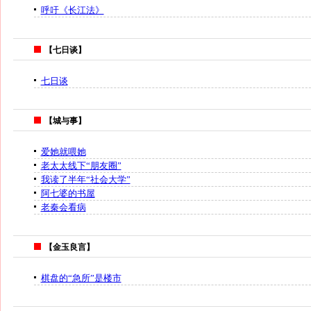
呼吁《长江法》
【七日谈】
七日谈
【城与事】
爱她就喂她
老太太线下“朋友圈”
我读了半年“社会大学”
阿七婆的书屋
老秦会看病
【金玉良言】
棋盘的“急所”是楼市