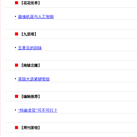
【花花世界】
摄魂机器与人工智能
【九层塔】
五香豆的回味
【南辕北辙】
英国大选紧锣密鼓
【编辑推荐】
“特赦贪官”可不可行？
【周刊茶馆】