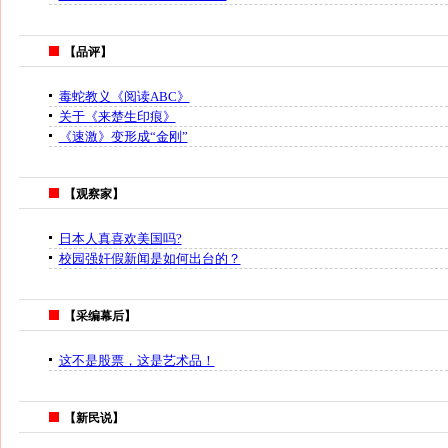
【品评】
毒蛇教义《阅读ABC》
关于《来楚生印痕》
《速激》变形成“金刚”
【观察家】
日本人真喜欢美国吗?
校园强奸假新闻是如何出台的？
【采编幕后】
这不是股票，这是艺术品！
【新民说】