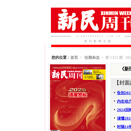
您的位置：
首页
>
往期杂志
> 第 1312 期 202
《新民
【封面
告别202
内生动
2024回
读懂20
时隔14