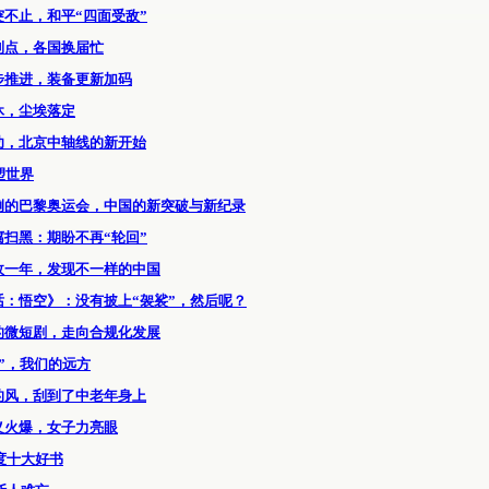
突不止，和平“四面受敌”
到点，各国换届忙
步推进，装备更新加码
休，尘埃落定
功，北京中轴线的新开始
塑世界
例的巴黎奥运会，中国的新突破与新纪录
腐扫黑：期盼不再“轮回”
政一年，发现不一样的中国
话：悟空》：没有披上“袈裟”，然后呢？
的微短剧，走向合规化发展
”，我们的远方
的风，刮到了中老年身上
义火爆，女子力亮眼
年度十大好书