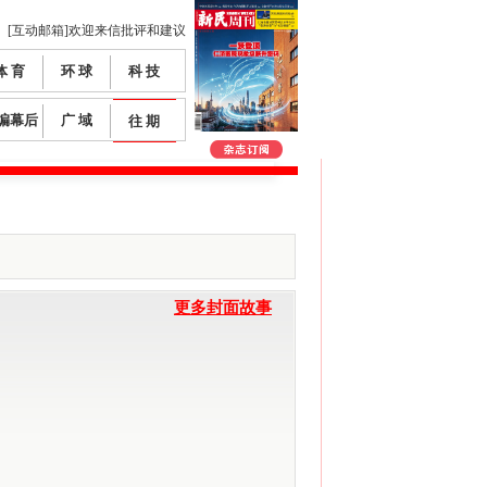
[互动邮箱]欢迎来信批评和建议
体 育
环 球
科 技
编幕后
广 域
往 期
更多封面故事