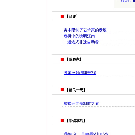
2024
【品评】
资本限制了艺术家的发展
危机中的晚明江南
一道港式非遗自助餐
【观察家】
淡定应对特朗普2.0
【新民一周】
模式升维是制胜之道
【采编幕后】
退役8年，吴敏霞依旧精彩