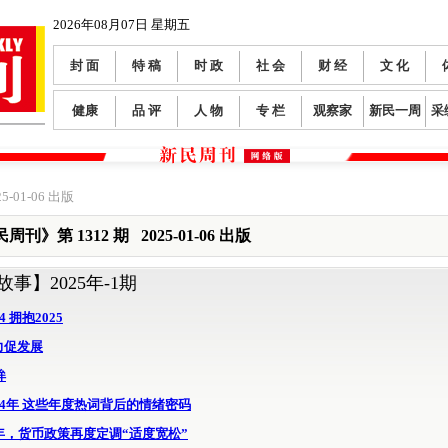
2026年08月07日 星期五
封 面
特 稿
时 政
社 会
财 经
文 化
健康
品 评
人 物
专 栏
观察家
新民一周
采
5-01-06 出版
周刊》第 1312 期 2025-01-06 出版
故事】
2025年-1期
4 拥抱2025
力促发展
眸
24年 这些年度热词背后的情绪密码
年，货币政策再度定调“适度宽松”