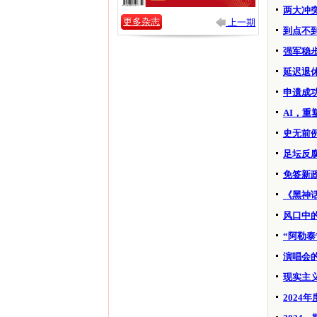
两大冲
更多杂志
上一期
到点不
强军稳
延迟退
申遗成
AI，重
史无前
足坛反
免签新
《黑神
风口中
“阿勒泰
演唱会
现实主
2024