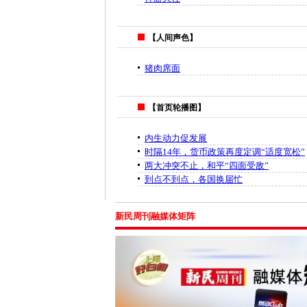
【人间声色】
猪肉席面
【首页轮播图】
内生动力促发展
时隔14年，货币政策再度定调“适度宽松”
两大冲突不止，和平“四面受敌”
到点不到点，各国换届忙
新民周刊融媒体矩阵