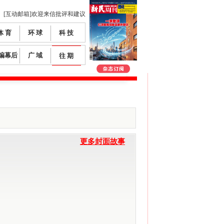
[互动邮箱]欢迎来信批评和建议
体 育
环 球
科 技
编幕后
广 域
往 期
更多封面故事