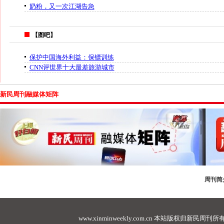
奶粉，又一次江湖告急
【图吧】
保护中国海外利益：保镖训练
CNN评世界十大最差旅游城市
新民周刊融媒体矩阵
周刊简
www.xinminweekly.com.cn
本站版权归新民周刊所有，未经许可不