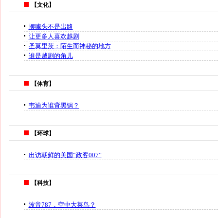
【文化】
摆噱头不是出路
让更多人喜欢越剧
圣莫里茨：陌生而神秘的地方
谁是越剧的角儿
【体育】
韦迪为谁背黑锅？
【环球】
出访朝鲜的美国“政客007”
【科技】
波音787，空中大菜鸟？