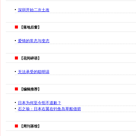
深圳开始二次土改
【落地后窗】
爱情的常态与变态
【花间碎语】
无法承受的聪明误
【编辑推荐】
日本为何至今拒不道歉？
石之瑜：日本右翼在钓鱼岛草船借箭
【周刊茶馆】