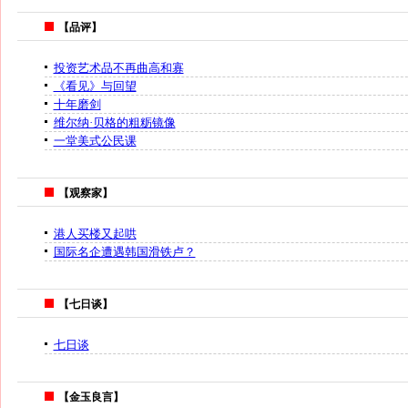
【品评】
投资艺术品不再曲高和寡
《看见》与回望
十年磨剑
维尔纳·贝格的粗粝镜像
一堂美式公民课
【观察家】
港人买楼又起哄
国际名企遭遇韩国滑铁卢？
【七日谈】
七日谈
【金玉良言】