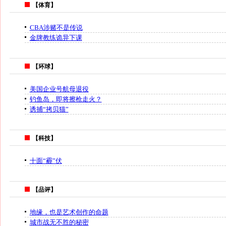
【体育】
CBA涉赌不是传说
金牌教练诡异下课
【环球】
美国企业号航母退役
钓鱼岛，即将擦枪走火？
诱捕“拷贝猫”
【科技】
十面“霾”伏
【品评】
地缘，也是艺术创作的命题
城市战无不胜的秘密