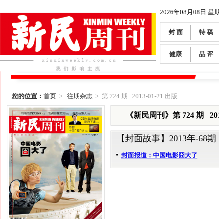
2026年08月08日 星
封 面
特 稿
健康
品 评
您的位置：
首页
>
往期杂志
> 第 724 期 2013-01-21 出版
《新民周刊》第 724 期 2013
【封面故事】
2013年-68期
封面报道：中国电影囧大了