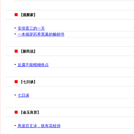
【观察家】
安倍晋三的一天
一本揭穿药界黑幕的畅销书
【新民说】
反腐不能模糊焦点
【七日谈】
七日谈
【金玉良言】
悬崖百丈冰，犹有花枝俏