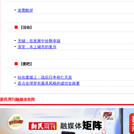
老曹酷评
【活动】
无锡：在发展中诠释幸福
淮安，水上城市的复兴
【图吧】
站在废墟上：战后日本裕仁天皇
盘点全球穿衣最具风格的成功女政要
新民周刊融媒体矩阵