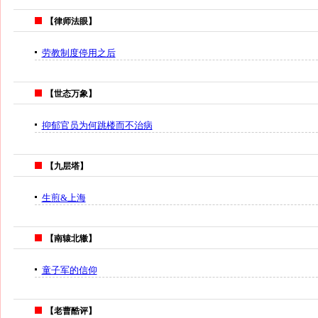
【律师法眼】
劳教制度停用之后
【世态万象】
抑郁官员为何跳楼而不治病
【九层塔】
生煎&上海
【南辕北辙】
童子军的信仰
【老曹酷评】