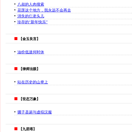
八叔的人肉搜索
花莲这个地方，我永远不会再去
消失的仨老头儿
珍存的“新年快乐”
【金玉良言】
油价低迷何时休
【律师法眼】
站在历史的山脊上
【世态万象】
骡子圣诞与虚拟汉服
【九层塔】