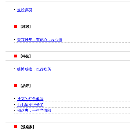
尴尬乒羽
【环球】
普京过年：有信心，没心情
【科技】
赌博成瘾，也得吃药
【品评】
徐克的红色趣味
毛毛这次得分了
郁达夫：一生当情郎
【观察家】