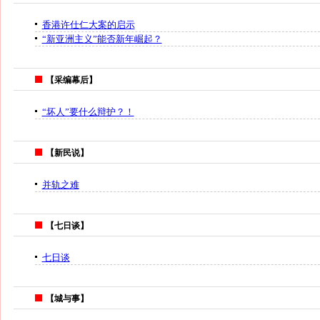
香港许仕仁大案的启示
“新亚洲主义”能否新年崛起？
【采编幕后】
“坏人”要什么辩护？！
【新民说】
并轨之难
【七日谈】
七日谈
【城与事】