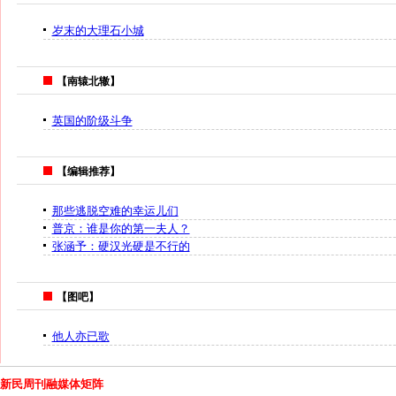
岁末的大理石小城
【南辕北辙】
英国的阶级斗争
【编辑推荐】
那些逃脱空难的幸运儿们
普京：谁是你的第一夫人？
张涵予：硬汉光硬是不行的
【图吧】
他人亦已歌
新民周刊融媒体矩阵