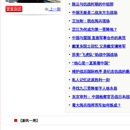
陈云与抗战时期的中组部
更多杂志
上一期
中国无疑是二战东方主战场
王汝刚：我在阅兵现场
芷江为何成为第一受降地？
中国与盟国 直接军事合作的典范
戴复东院士回忆 父亲戴安澜将军
苏美“飞虎队”助战中国战场
“他心里一直装着中国”
维护战后国际秩序 是纪念抗战的最
私人记忆还原胜利一刻
寻找九三受降签字人徐永昌
东京审判： 中国检察官舌战日本战
看大阅兵指挥用车如何炼成？
【新民一周】