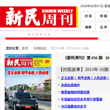
2026年08月07日 星
封 面
特 稿
健康
品 评
您的位置：
首页
>
往期杂志
> 第 856 期 2015-08-31 出版
《新民周刊》第 856 期 2015
【封面故事】
2015年-35期
正义必胜！ 和平必胜！人民必胜！
决战在战场外
接受检阅的明星武器
中流砥柱的历史作用不容置疑
与日寇厮杀的岁月