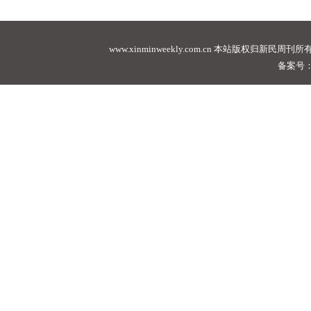
www.xinminweekly.com.cn
本站版权归新民周刊所有，未经许可不
备案号：沪