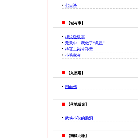
七日谈
【城与事】
梅汝璈轶事
无意中，我做了“救星”
持证上岗带孙辈
小毛家变
【九层塔】
四面佛
【落地后窗】
武侠小说的脑洞
【南辕北辙】