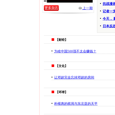
抗战漫
更多杂志
上一期
记者一
今天，
日本反
【财经】
为啥中国500强不太会赚钱？
【文化】
让邓超完全忘掉邓超的房间
【环球】
朴槿惠的棋局与东北亚的天平