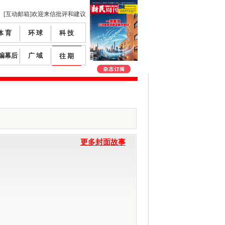
[互动邮箱]欢迎来信批评和建议
体 育
环 球
科 技
编幕后
广 域
往 期
更多封面故事