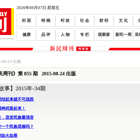
2026年08月07日 星期五
封 面
特 稿
时 政
社 会
财 经
文 化
健康
品 评
人 物
专 栏
观察家
新民一周
采
-08-24 出版
周刊》第 855 期 2015-08-24 出版
故事】
2015年-34期
团结起来就不可战胜
精神武装起来！
处，迸发民族最强音
使一个民族屈服吗？
剧如火如荼