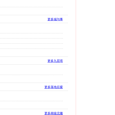
更多城与事
更多九层塔
更多落地后窗
更多南辕北辙