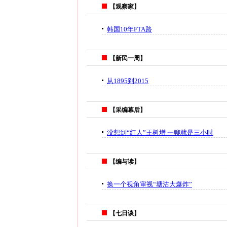
【观察家】
韩国10年FTA路
【新民一周】
从1895到2015
【采编幕后】
没想到“红人”王树增 一聊就是三小时
【编与读】
换一个视角审视“塘沽大爆炸”
【七日谈】