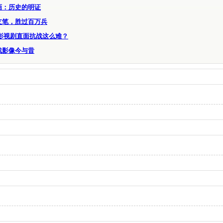
画：历史的明证
支笔，胜过百万兵
 影视剧直面抗战这么难？
战影像今与昔