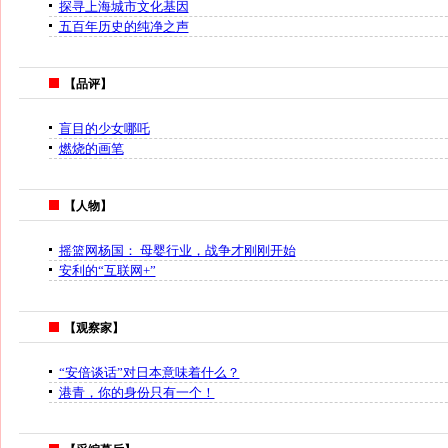
探寻上海城市文化基因
五百年历史的纯净之声
【品评】
盲目的少女哪吒
燃烧的画笔
【人物】
摇篮网杨国： 母婴行业，战争才刚刚开始
安利的“互联网+”
【观察家】
“安倍谈话”对日本意味着什么？
港青，你的身份只有一个！