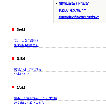
如何让危险品不“危险”
机器人“逆火而行”？
揭秘核生化应急救援“国家队”
【特稿】
“难民之父”饶家驹
华侨司机奉献后方
【财经】
房地产税，渐行渐近
分类已死？
【文化】
绘本，儿童的世界，成人的梦境
数字出版：看上去很美