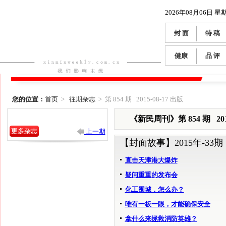
2026年08月06日 星
封 面
特 稿
健康
品 评
您的位置：
首页
>
往期杂志
> 第 854 期 2015-08-17 出版
《新民周刊》第 854 期 2015
更多杂志
上一期
【封面故事】
2015年-33期
直击天津港大爆炸
疑问重重的发布会
化工围城，怎么办？
唯有一板一眼，才能确保安全
拿什么来拯救消防英雄？