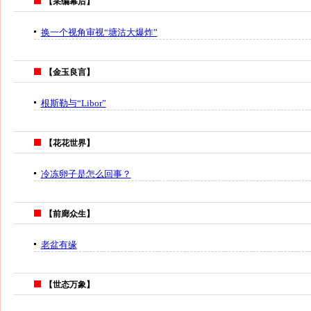
【采编幕后】
换一个视角审视“塘沽大爆炸”
【金玉良言】
根斯勒与“Libor”
【花花世界】
冷冻卵子是怎么回事？
【前廊众生】
老盆有缘
【世态万象】