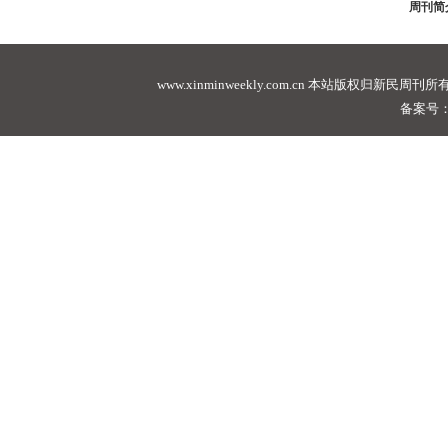
周刊简
www.xinminweekly.com.cn
本站版权归新民周刊所有，未经许可不
备案号：沪