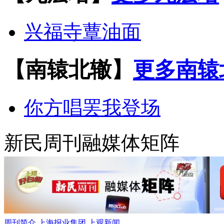
兴福寺蕈油面
【南辕北辙】
更多南辕
你方唱罢我登场
新民周刊融媒体矩阵
周刊简介
上海报业集团
上观新闻