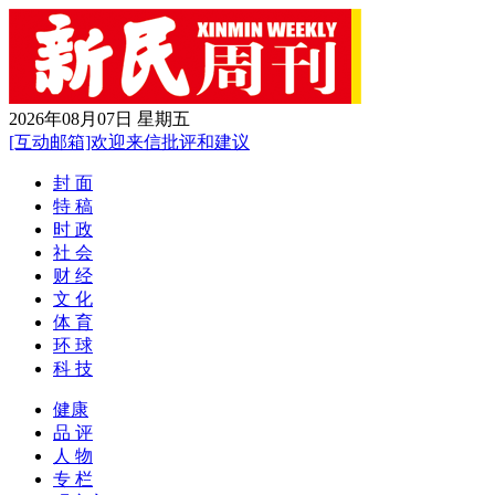
2026年08月07日 星期五
[互动邮箱]欢迎来信批评和建议
封 面
特 稿
时 政
社 会
财 经
文 化
体 育
环 球
科 技
健康
品 评
人 物
专 栏