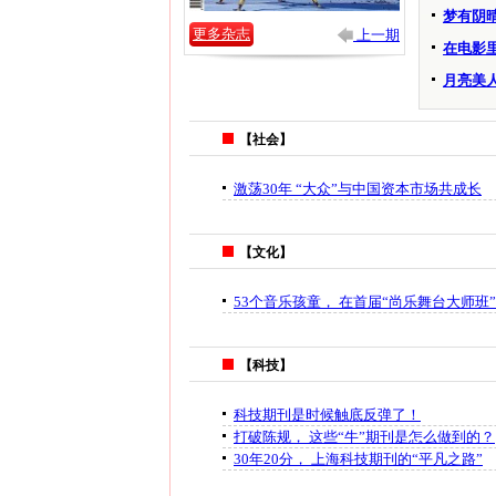
梦有阴
更多杂志
上一期
在电影
月亮美
【社会】
激荡30年 “大众”与中国资本市场共成长
【文化】
53个音乐孩童， 在首届“尚乐舞台大师班
【科技】
科技期刊是时候触底反弹了！
打破陈规， 这些“牛”期刊是怎么做到的？
30年20分， 上海科技期刊的“平凡之路”