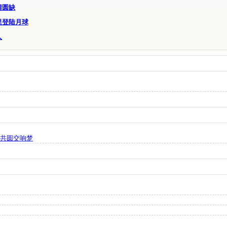
晴圆缺
里登陆月球
人
”共圆交响梦