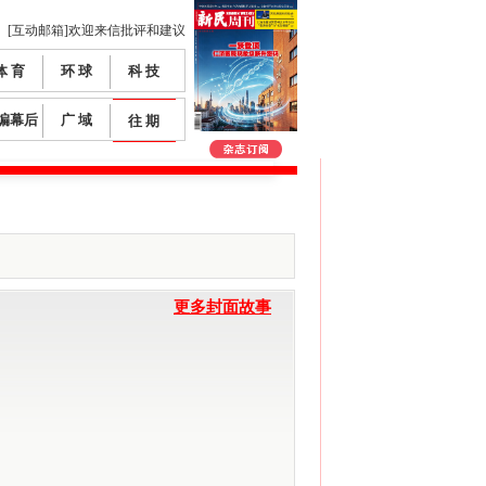
[互动邮箱]欢迎来信批评和建议
体 育
环 球
科 技
编幕后
广 域
往 期
更多封面故事