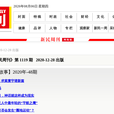
2026年08月06日 星期四
封 面
特 稿
时 政
社 会
财 经
文 化
健康
品 评
人 物
专 栏
观察家
新民一周
采
0-12-28 出版
周刊》第 1119 期 2020-12-28 出版
故事】
2020年-48期
，求索寰宇谱新篇
码
月，神话就这样成为现实
天人中最年轻的“宇航之鹰”
是否会发生“圈地运动”？