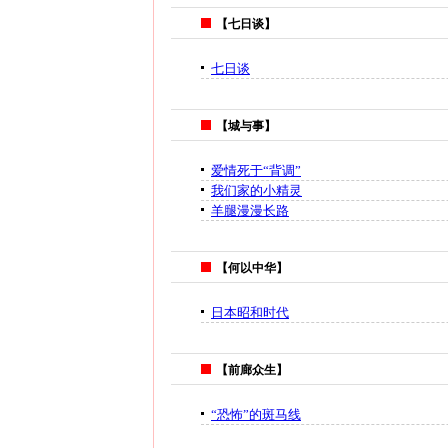
【七日谈】
七日谈
【城与事】
爱情死于“背调”
我们家的小精灵
羊腿漫漫长路
【何以中华】
日本昭和时代
【前廊众生】
“恐怖”的斑马线