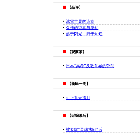
【品评】
冰雪世界的诗意
久违的纯真与感动
起于阳光，归于灿烂
【观察家】
日本“高考”及教育界的郁闷
【新民一周】
可上九天揽月
【采编幕后】
被专家“灵魂拷问”后