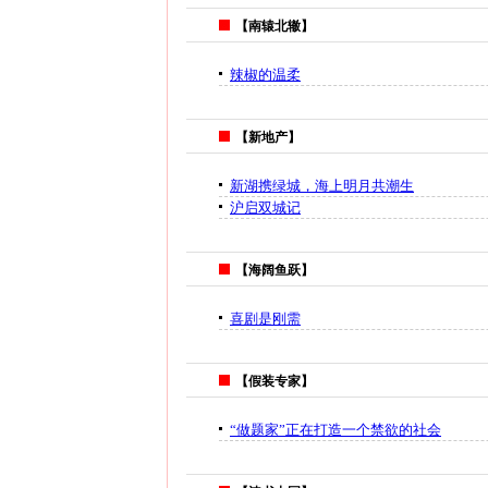
【南辕北辙】
辣椒的温柔
【新地产】
新湖携绿城，海上明月共潮生
沪启双城记
【海阔鱼跃】
喜剧是刚需
【假装专家】
“做题家”正在打造一个禁欲的社会