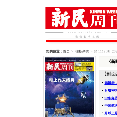
您的位置：
首页
>
往期杂志
> 第 1119 期 202
《新民
【封面
嫦娥舞
月壤密
中华奔
中国航
月球上