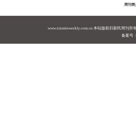
周刊简
www.xinminweekly.com.cn
本站版权归新民周刊所有，未经许可不
备案号：沪