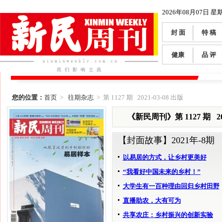
2026年08月07日 星
封 面
特 稿
健康
品 评
您的位置：
首页
>
往期杂志
> 第 1127 期 2021-03-08 出版
《新民周刊》第 1127 期 202
【封面故事】
2021年-8期
以易居的方式，让乡村更美好
“我看好中国未来的乡村！”
大学生有一百种理由回归乡村田野
直播助农，大有可为
共享农庄：乡村振兴的创新实验