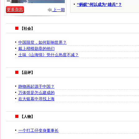
“蚂蚁”何以成为“雄兵”？
更多杂志
上一期
【社会】
中国脱贫，如何影响世界？
戴上楷模勋章的他们
土味《山海情》凭什么热度不减？
【品评】
静物画起源于中国？
万体馆是怎么建成的
在大银幕中寻找上海
【人物】
一个打工仔变身董事长