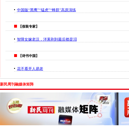
中国版“黑鹰”“猛虎”“蜂群”高原演练
【假装专家】
智障女嫁老汉，洋葱剥到最后都是泪
【诗书中国】
花不看开人易老
新民周刊融媒体矩阵