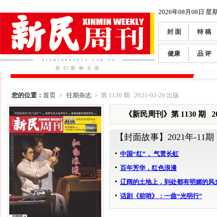
2026年08月08日 星
封 面
特 稿
健康
品 评
您的位置：
首页
>
往期杂志
> 第 1130 期 2021-03-29 出版
《新民周刊》第 1130 期 202
【封面故事】
2021年-11期
中国“红”， 气贯长虹
百年芳华，红色浪漫
辽阔的土地上，到处都有明媚的风
话剧《前哨》：一曲“光明行”