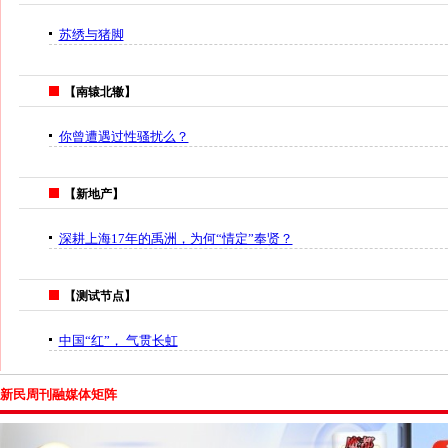
苏绣与猪脚
【南辕北辙】
你曾遭遇过性骚扰么？
【新地产】
深耕上海17年的禹洲，为何“情定”奉贤？
【测试节点】
中国“红”， 气贯长虹
新民周刊融媒体矩阵