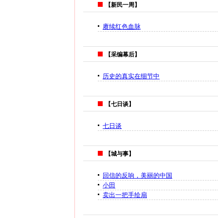
【新民一周】
赓续红色血脉
【采编幕后】
历史的真实在细节中
【七日谈】
七日谈
【城与事】
回信的反响，美丽的中国
小田
卖出一把手绘扇