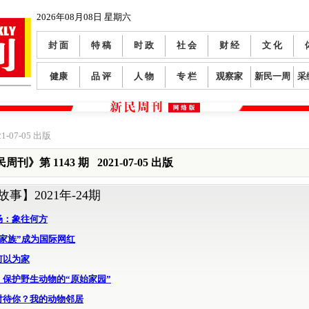
2026年08月08日 星期六
封 面
特 稿
时 政
社 会
财 经
文 化
健康
品 评
人 物
专 栏
观察家
新民一周
采
1-07-05 出版
周刊》第 1143 期 2021-07-05 出版
故事】
2021年-24期
场：象往何方
鼻家族”成为国际网红
何以为家
：保护野生动物的“原始家园”
对待你？我的动物邻居