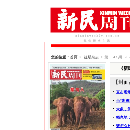
您的位置：
首页
>
往期杂志
> 第 1143 期 202
《新民
【封面
直击现
当“断
大象，
栖息地
该怎么