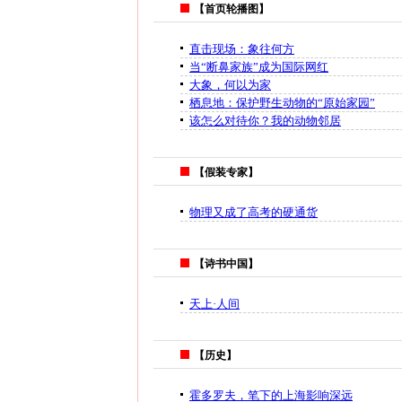
【首页轮播图】
直击现场：象往何方
当“断鼻家族”成为国际网红
大象，何以为家
栖息地：保护野生动物的“原始家园”
该怎么对待你？我的动物邻居
【假装专家】
物理又成了高考的硬通货
【诗书中国】
天上·人间
【历史】
霍多罗夫，笔下的上海影响深远