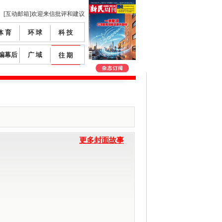
[互动邮箱]欢迎来信批评和建议
体 育
环 球
科 技
编幕后
广 域
往 期
更多封面故事