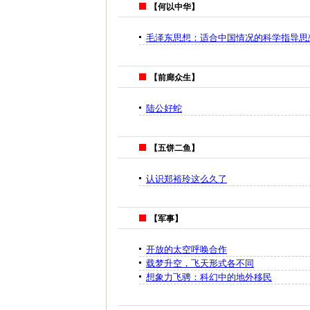
【何以中华】
毛泽东思想：适合中国情况的科学指导思
【前廊众生】
陆公好蛇
【五饼二鱼】
认识郑裕玲这么久了
【军事】
开放的太空呼唤合作
载梦升空，飞天形式各不同
想象力飞骋：科幻中的地外移民