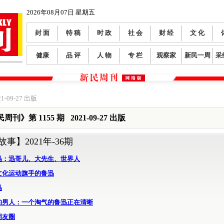
2026年08月07日 星期五
封 面
特 稿
时 政
社 会
财 经
文 化
健康
品 评
人 物
专 栏
观察家
新民一周
采
1-09-27 出版
周刊》第 1155 期 2021-09-27 出版
故事】
2021年-36期
迅：迅哥儿、大先生、世界人
文化运动旗手的鲁迅
迅
的男人：一个淘气的鲁迅正在清晰
朋友圈