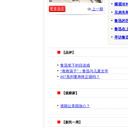
横眉冷
更多杂志
上一期
兄弟失
鲁迅的
鲁迅在上
寻访鲁
【品评】
鲁迅笔下的目连戏
“救救孩子”：鲁迅与儿童文学
007系列要寿终正寝吗？
【观察家】
谁能让美国放心？
【新民一周】