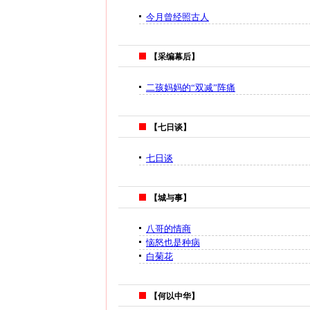
今月曾经照古人
【采编幕后】
二孩妈妈的“双减”阵痛
【七日谈】
七日谈
【城与事】
八哥的情商
恼怒也是种病
白菊花
【何以中华】