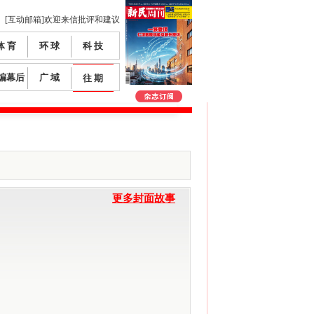
[互动邮箱]欢迎来信批评和建议
体 育
环 球
科 技
编幕后
广 域
往 期
更多封面故事