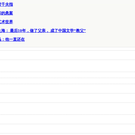
对千夫指
和的悬案
艺术世界
海： 最后10年，做了父亲， 成了中国文学“教父”
迅：他一直还在