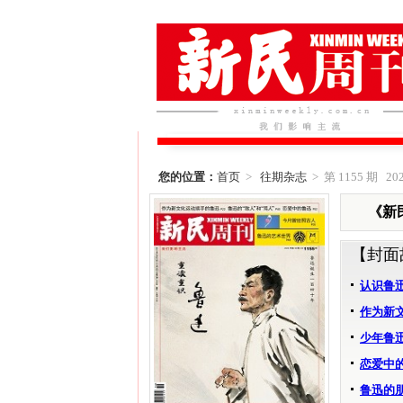
您的位置：
首页
>
往期杂志
> 第 1155 期 202
《新民
【封面
认识鲁
作为新
少年鲁
恋爱中
鲁迅的