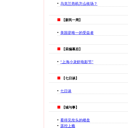
乌克兰危机怎么收场？
【新民一周】
美国是唯一的受益者
【采编幕后】
“上海小龙虾电影节”
【七日谈】
七日谈
【城与事】
看得见坟头的楼盘
遥控上瘾