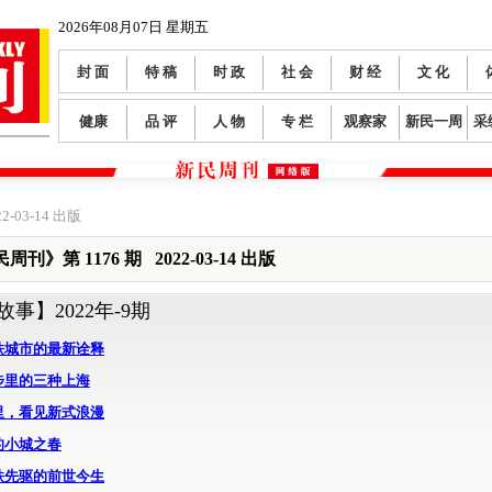
2026年08月07日 星期五
封 面
特 稿
时 政
社 会
财 经
文 化
健康
品 评
人 物
专 栏
观察家
新民一周
采
2-03-14 出版
周刊》第 1176 期 2022-03-14 出版
故事】
2022年-9期
铁城市的最新诠释
步里的三种上海
里，看见新式浪漫
的小城之春
铁先驱的前世今生