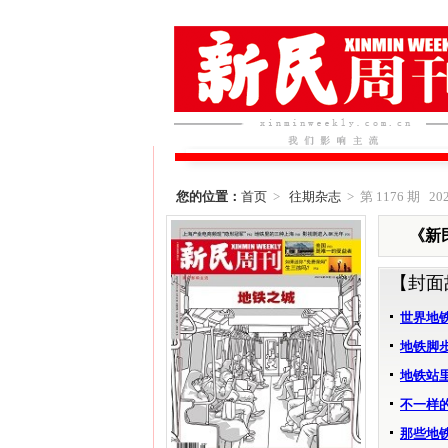
您的位置：
首页
>
往期杂志
> 第 1176 期 202
《新民
【封面
世界地
地铁脚
地铁站
不一样
那些地