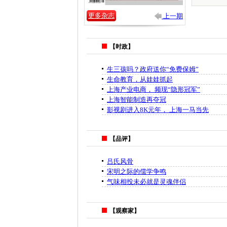
更多杂志
上一期
【时政】
生三孩吗？政府送你“免费保姆”
生命教育，从娃娃抓起
上海产业电商， 频现“隐形冠军”
上海智能制造再夺冠
影视剧进入8K元年， 上海一马当先
【品评】
吕氏风骨
宋明之际的儒学争鸣
气味相投未必就是灵魂伴侣
【观察家】