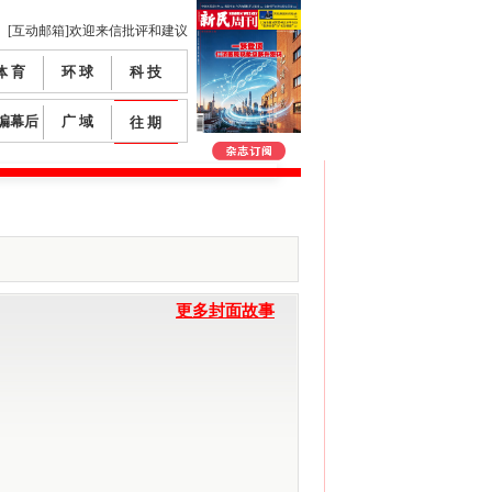
[互动邮箱]欢迎来信批评和建议
体 育
环 球
科 技
编幕后
广 域
往 期
更多封面故事