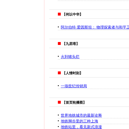
【何以中华】
阿尔伯特·爱因斯坦： 物理探索者与和平
【九层塔】
火到猪头烂
【人情时刻】
一场世纪传销局
【首页轮播图】
世界地铁城市的最新诠释
地铁脚步里的三种上海
地铁站里，看见新式浪漫