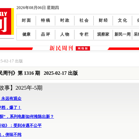
2026年08月06日 星期四
封 面
特 稿
时 政
社 会
财 经
文 化
健康
品 评
人 物
专 栏
观察家
新民一周
采
5-02-17 出版
周刊》第 1316 期 2025-02-17 出版
故事】
2025年-5期
，永远有观众
岁档，爆了！
唐探”，系列电影如何推陈出新？
行动》：受到冷遇不公平
矣，侠味不纯