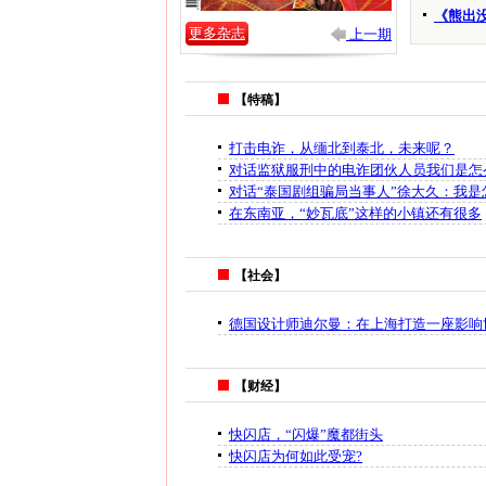
《熊出
更多杂志
上一期
【特稿】
打击电诈，从缅北到泰北，未来呢？
对话监狱服刑中的电诈团伙人员我们是怎
对话“泰国剧组骗局当事人”徐大久：我
在东南亚，“妙瓦底”这样的小镇还有很多
【社会】
德国设计师迪尔曼：在上海打造一座影响
【财经】
快闪店，“闪爆”魔都街头
快闪店为何如此受宠?