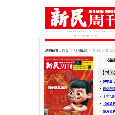
您的位置：
首页
>
往期杂志
> 第 1316 期 202
《新民
【封面
好电影
百亿贺
十年“
《蛟龙
徐克老