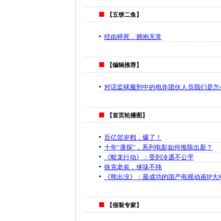
【五饼二鱼】
经由猝死，拥抱无常
【编辑推荐】
对话监狱服刑中的电诈团伙人员我们是怎
【首页轮播图】
百亿贺岁档，爆了！
十年“唐探”，系列电影如何推陈出新？
《蛟龙行动》：受到冷遇不公平
徐克老矣，侠味不纯
《熊出没》：最成功的国产电视动画IP大
【假装专家】