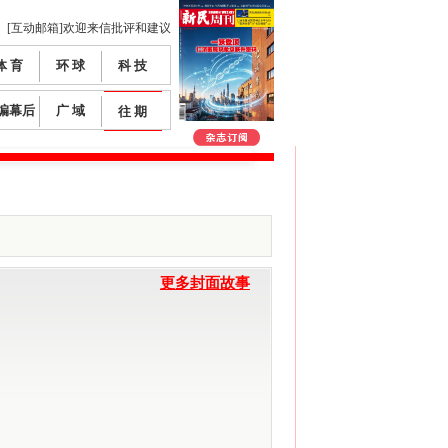
[互动邮箱]欢迎来信批评和建议
体 育
环 球
科 技
编幕后
广 域
往 期
更多封面故事