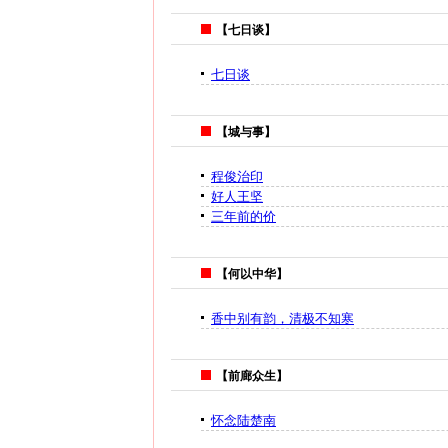
【七日谈】
七日谈
【城与事】
程俊治印
好人王坚
三年前的价
【何以中华】
香中别有韵，清极不知寒
【前廊众生】
怀念陆楚南