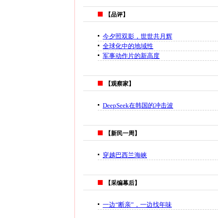
【品评】
今夕照双影，世世共月辉
全球化中的地域性
军事动作片的新高度
【观察家】
DeepSeek在韩国的冲击波
【新民一周】
穿越巴西兰海峡
【采编幕后】
一边“断亲”，一边找年味