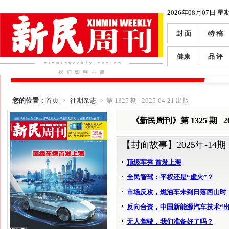
2026年08月07日 星
封 面
特 稿
健康
品 评
您的位置：
首页
>
往期杂志
> 第 1325 期 2025-04-21 出版
《新民周刊》第 1325 期 202
【封面故事】
2025年-14期
顶级车秀 首发上海
全民智驾：平权还是“虚火”？
市场反攻，燃油车未到日落西山时
反向合资，中国新能源汽车技术“出
无人驾驶，我们准备好了吗？