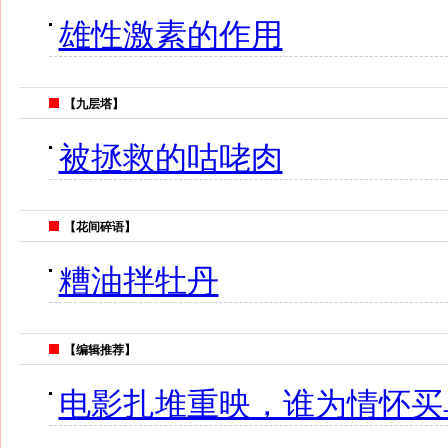
雄性激素的作用
【九层塔】
被拯救的咕咾肉
【花间碎语】
糟油拌牡丹
【编辑推荐】
电影扎堆重映，谁为情怀买