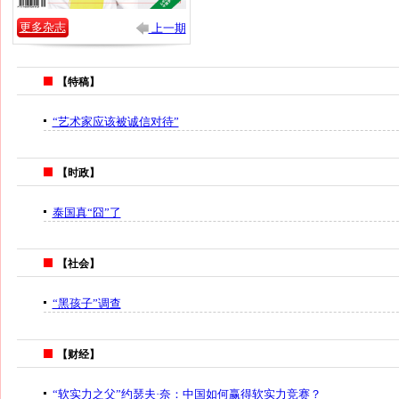
更多杂志
上一期
【特稿】
“艺术家应该被诚信对待”
【时政】
泰国真“囧”了
【社会】
“黑孩子”调查
【财经】
“软实力之父”约瑟夫·奈：中国如何赢得软实力竞赛？