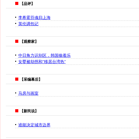
【品评】
李希霍芬魂归上海
英伦调包记
【观察家】
中日角力识别区，韩国偷着乐
女婴被劫拐和"移居台湾热"
【采编幕后】
马房与画室
【新民说】
谁能决定城市边界