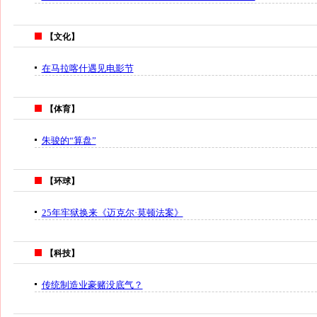
【文化】
在马拉喀什遇见电影节
【体育】
朱骏的“算盘”
【环球】
25年牢狱换来《迈克尔·莫顿法案》
【科技】
传统制造业豪赌没底气？