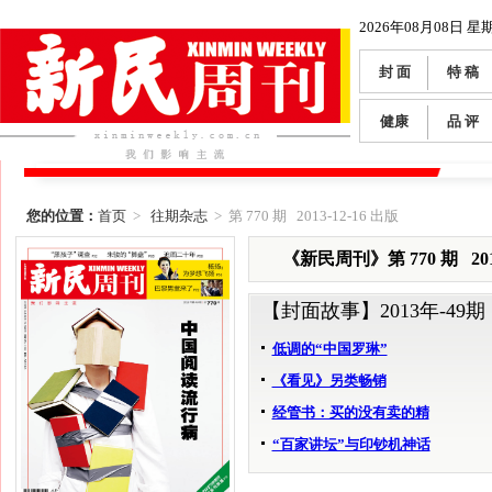
2026年08月08日 星
封 面
特 稿
健康
品 评
您的位置：
首页
>
往期杂志
> 第 770 期 2013-12-16 出版
《新民周刊》第 770 期 2013
【封面故事】
2013年-49期
低调的“中国罗琳”
《看见》另类畅销
经管书：买的没有卖的精
“百家讲坛”与印钞机神话