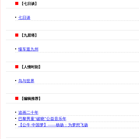
【七日谈】
七日谈
【九层塔】
慢车逛九州
【人情时刻】
鸟与世界
【编辑推荐】
追画二十年
巴黎男童“破晓”公益音乐年
【公牛·中国梦】——杨扬：为梦想飞扬