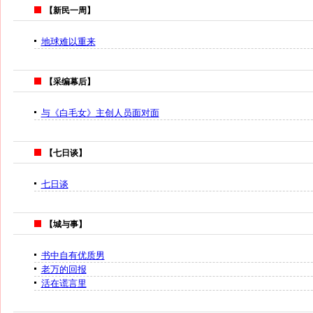
【新民一周】
地球难以重来
【采编幕后】
与《白毛女》主创人员面对面
【七日谈】
七日谈
【城与事】
书中自有优质男
老万的回报
活在谎言里