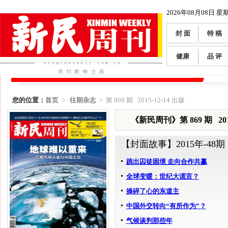
2026年08月08日 星
封 面
特 稿
健康
品 评
您的位置：
首页
>
往期杂志
> 第 869 期 2015-12-14 出版
《新民周刊》第 869 期 2015
【封面故事】
2015年-48期
跳出囚徒困境 走向合作共赢
全球变暖：世纪大谎言？
操碎了心的东道主
中国外交转向“有所作为”？
气候谈判那些年