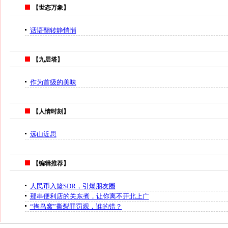
【世态万象】
话语翻转静悄悄
【九层塔】
作为首级的美味
【人情时刻】
远山近思
【编辑推荐】
人民币入篮SDR，引爆朋友圈
那串便利店的关东煮，让你离不开北上广
“掏鸟窝”撕裂罪罚观，谁的错？