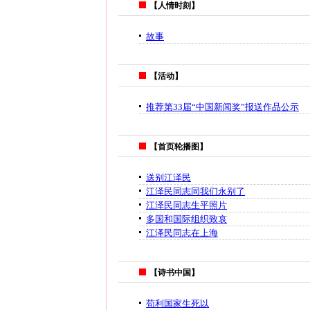
【人情时刻】
故事
【活动】
推荐第33届“中国新闻奖”报送作品公示
【首页轮播图】
送别江泽民
江泽民同志同我们永别了
江泽民同志生平照片
多国和国际组织致哀
江泽民同志在上海
【诗书中国】
苟利国家生死以