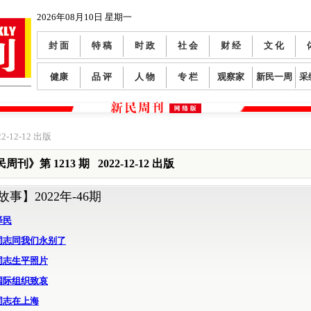
2026年08月10日 星期一
封 面
特 稿
时 政
社 会
财 经
文 化
健康
品 评
人 物
专 栏
观察家
新民一周
采
2-12-12 出版
周刊》第 1213 期 2022-12-12 出版
故事】
2022年-46期
泽民
同志同我们永别了
同志生平照片
国际组织致哀
同志在上海