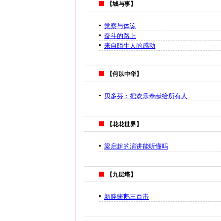
【城与事】
觉察与体谅
奋斗的路上
来自陌生人的感动
【何以中华】
贝多芬：把欢乐奉献给所有人
【花花世界】
梁启超的演讲能听懂吗
【九层塔】
新塍酱鹅三百击