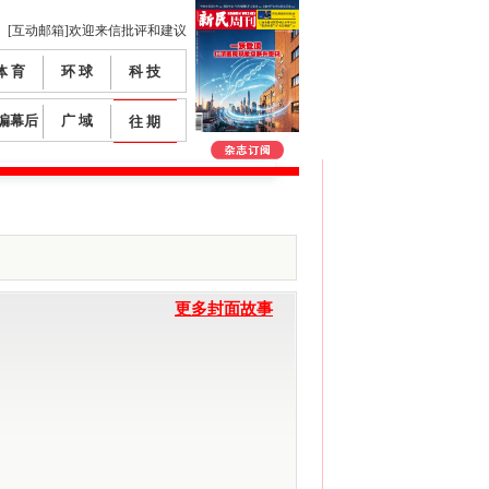
[互动邮箱]欢迎来信批评和建议
体 育
环 球
科 技
编幕后
广 域
往 期
更多封面故事