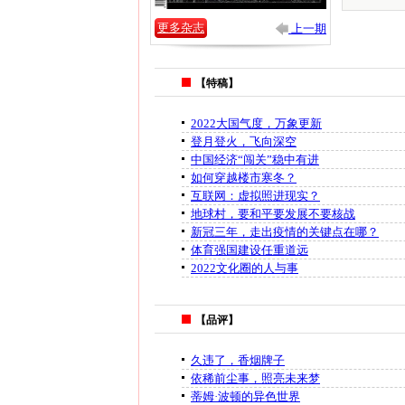
更多杂志
上一期
【特稿】
2022大国气度，万象更新
登月登火，飞向深空
中国经济“闯关”稳中有进
如何穿越楼市寒冬？
互联网：虚拟照进现实？
地球村，要和平要发展不要核战
新冠三年，走出疫情的关键点在哪？
体育强国建设任重道远
2022文化圈的人与事
【品评】
久违了，香烟牌子
依稀前尘事，照亮未来梦
蒂姆·波顿的异色世界