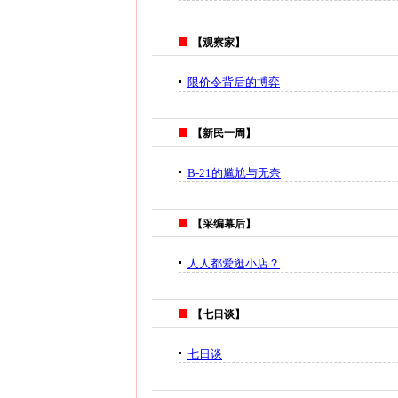
【观察家】
限价令背后的博弈
【新民一周】
B-21的尴尬与无奈
【采编幕后】
人人都爱逛小店？
【七日谈】
七日谈