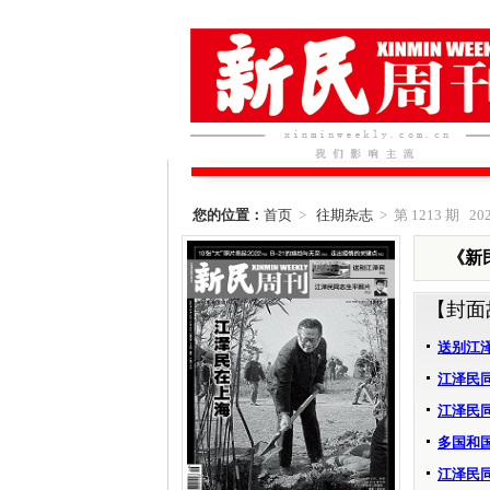
您的位置：
首页
>
往期杂志
> 第 1213 期 202
《新民
【封面
送别江
江泽民
江泽民
多国和
江泽民