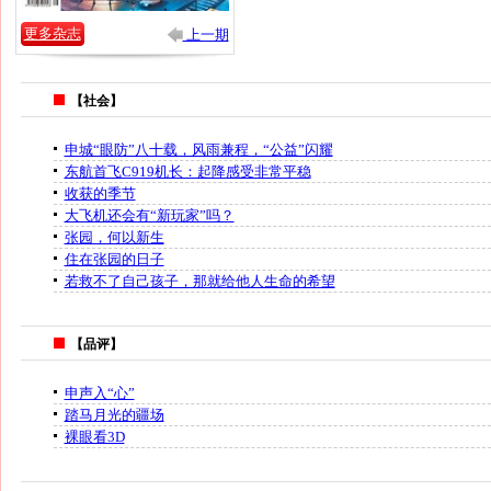
更多杂志
上一期
【社会】
申城“眼防”八十载，风雨兼程，“公益”闪耀
东航首飞C919机长：起降感受非常平稳
收获的季节
大飞机还会有“新玩家”吗？
张园，何以新生
住在张园的日子
若救不了自己孩子，那就给他人生命的希望
【品评】
申声入“心”
踏马月光的疆场
裸眼看3D