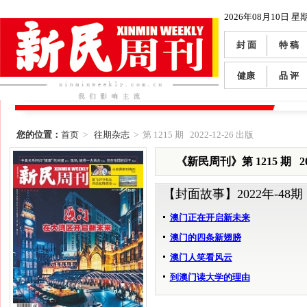
2026年08月10日 星
封 面
特 稿
健康
品 评
您的位置：
首页
>
往期杂志
> 第 1215 期 2022-12-26 出版
《新民周刊》第 1215 期 202
【封面故事】
2022年-48期
澳门正在开启新未来
澳门的四条新翅膀
澳门人笑看风云
到澳门读大学的理由