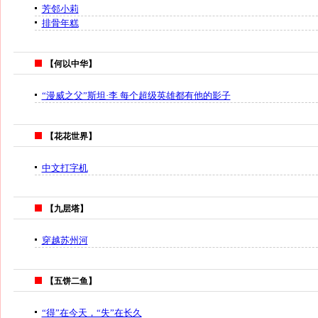
芳邻小莉
排骨年糕
【何以中华】
“漫威之父”斯坦·李 每个超级英雄都有他的影子
【花花世界】
中文打字机
【九层塔】
穿越苏州河
【五饼二鱼】
“得”在今天，“失”在长久