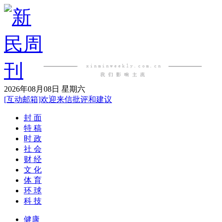
2026年08月08日 星期六
[互动邮箱]欢迎来信批评和建议
封 面
特 稿
时 政
社 会
财 经
文 化
体 育
环 球
科 技
健康