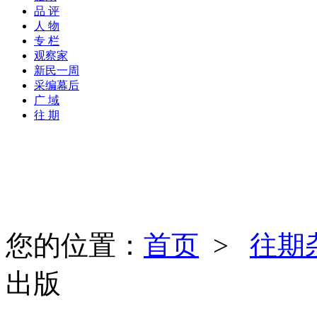
品 评
人 物
专 栏
观察家
新民一周
采编幕后
广 域
往 期
您的位置：
首页
>
往期
出版