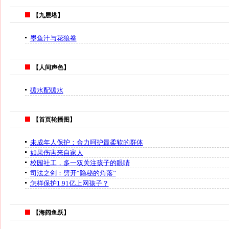
【九层塔】
墨鱼汁与花狼鲞
【人间声色】
碳水配碳水
【首页轮播图】
未成年人保护：合力呵护最柔软的群体
如果伤害来自家人
校园社工，多一双关注孩子的眼睛
司法之剑：劈开“隐秘的角落”
怎样保护1.91亿上网孩子？
【海阔鱼跃】