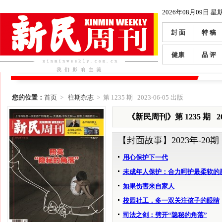
2026年08月09日 星
封 面
特 稿
健康
品 评
您的位置：
首页
>
往期杂志
> 第 1235 期 2023-06-05 出版
《新民周刊》第 1235 期 202
【封面故事】
2023年-20期
用心保护下一代
未成年人保护：合力呵护最柔软的
如果伤害来自家人
校园社工，多一双关注孩子的眼睛
司法之剑：劈开“隐秘的角落”