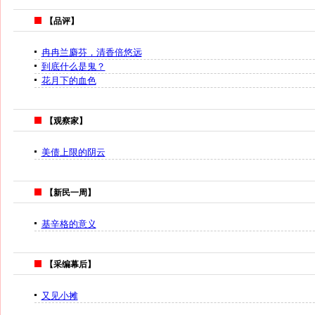
【品评】
冉冉兰麝芬，清香倍悠远
到底什么是鬼？
花月下的血色
【观察家】
美债上限的阴云
【新民一周】
基辛格的意义
【采编幕后】
又见小摊