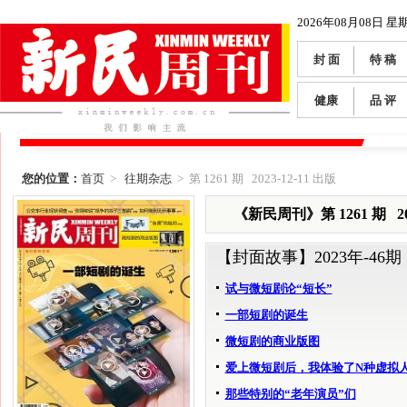
2026年08月08日 星
封 面
特 稿
健康
品 评
您的位置：
首页
>
往期杂志
> 第 1261 期 2023-12-11 出版
《新民周刊》第 1261 期 202
【封面故事】
2023年-46期
试与微短剧论“短长”
一部短剧的诞生
微短剧的商业版图
爱上微短剧后，我体验了N种虚拟
那些特别的“老年演员”们