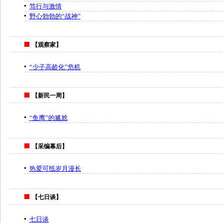
笃行与激情
野心勃勃的“战神”
【观察家】
“少子高龄化”危机
【新民一周】
“鱼鹰”的尴尬
【采编幕后】
热爱可抵岁月漫长
【七日谈】
七日谈