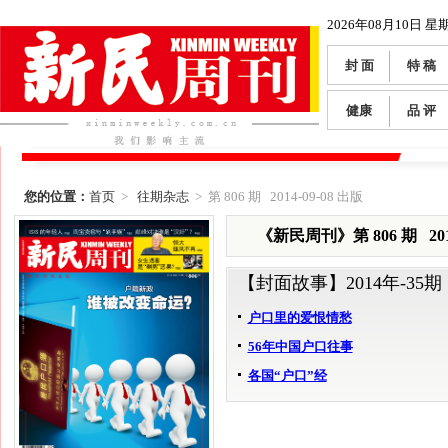
2026年08月10日 星
封 面
特 稿
健康
品 评
您的位置：
首页
>
往期杂志
> 第 806 期 2014-09-08 出版
《新民周刊》第 806 期 2014
【封面故事】
2014年-35期
户口里的爱恨情愁
56年中国户口往事
各国“户口”经