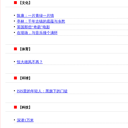
【文化】
陈康：一片青绿一片情
亭林：千年古镇的底蕴与乡愁
英国那些“奇葩”电影
在现场，与音乐撞个满怀
【体育】
恒大雄风不再？
【环球】
ISIS里的年轻人：黑旗下的门徒
【科技】
深潜1万米