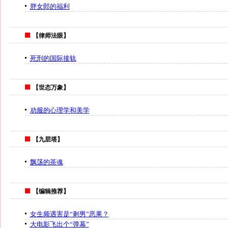
胖女郎的福利
【律师法眼】
死刑的国际接轨
【世态万象】
劝服的心理学和美学
【九层塔】
飘荡的茶魂
【编辑推荐】
女生频遇害是“剩男”恶果？
大电影飞出个“弹幕”