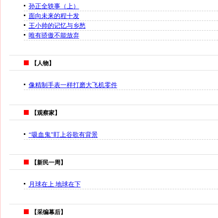
孙正全轶事（上）
面向未来的程十发
王小帅的记忆与乡愁
唯有骄傲不能放弃
【人物】
像精制手表一样打磨大飞机零件
【观察家】
“吸血鬼”盯上谷歌有背景
【新民一周】
月球在上 地球在下
【采编幕后】