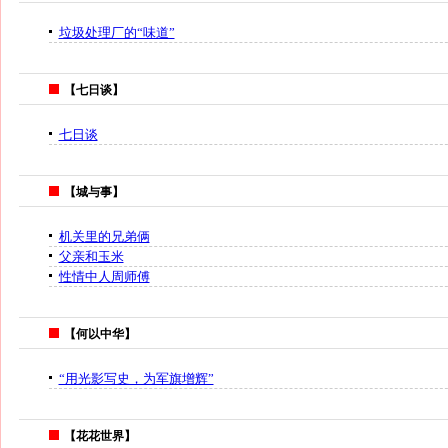
垃圾处理厂的“味道”
【七日谈】
七日谈
【城与事】
机关里的兄弟俩
父亲和玉米
性情中人周师傅
【何以中华】
“用光影写史，为军旗增辉”
【花花世界】