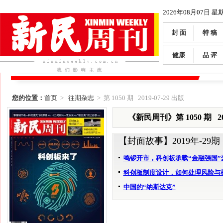
2026年08月07日 星
封 面
特 稿
健康
品 评
您的位置：
首页
>
往期杂志
> 第 1050 期 2019-07-29 出版
《新民周刊》第 1050 期 201
【封面故事】
2019年-29期
鸣锣开市，科创板承载“金融强国”
科创板制度设计，如何处理风险与
中国的“纳斯达克”