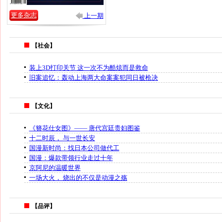
更多杂志
上一期
【社会】
装上3D打印关节 这一次不为酷炫而是救命
旧案追忆：轰动上海两大命案案犯同日被枪决
【文化】
《簪花仕女图》—— 唐代宫廷贵妇图鉴
十二时辰， 与一世长安
国漫新时尚：找日本公司做代工
国漫：爆款带领行业走过十年
京阿尼的温暖世界
一场大火， 烧出的不仅是动漫之殇
【品评】