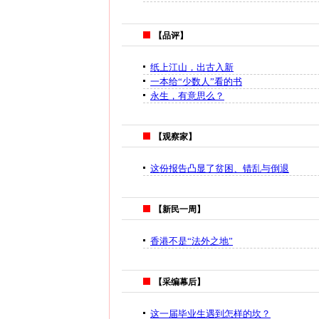
【品评】
纸上江山，出古入新
一本给“少数人”看的书
永生，有意思么？
【观察家】
这份报告凸显了贫困、错乱与倒退
【新民一周】
香港不是“法外之地”
【采编幕后】
这一届毕业生遇到怎样的坎？