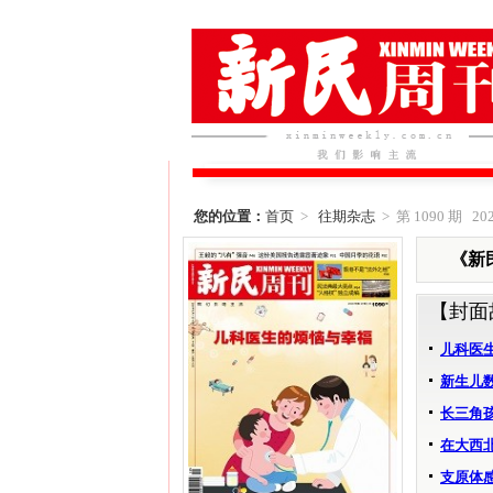
您的位置：
首页
>
往期杂志
> 第 1090 期 202
《新民
【封面
儿科医
新生儿
长三角
在大西
支原体