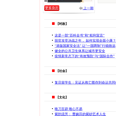
更多杂志
上一期
【时政】
这是一部“百科全书”和“权利宣言”
脱贫攻坚决战之年， 如何实现全面小康？
“港版国家安全法” 让“一国两制”行稳致远
健全的公共卫生体系让城市更安全
疫情新常态下的“有效预防”与“国际合作”
【社会】
复旦留学生：见证从救亡图存到命运共同
【文化】
唯刀百辟 唯心不易
紫韵流芳： 曹婉芬的紫砂艺术人生