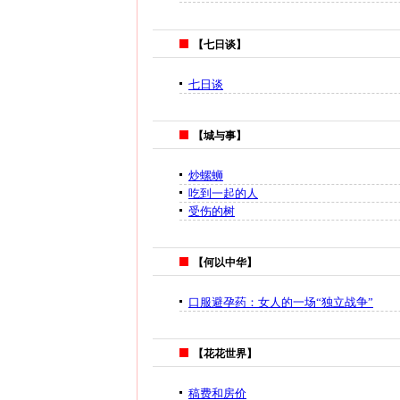
【七日谈】
七日谈
【城与事】
炒螺蛳
吃到一起的人
受伤的树
【何以中华】
口服避孕药：女人的一场“独立战争”
【花花世界】
稿费和房价