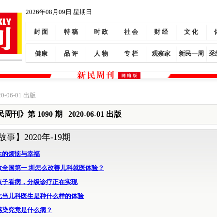
2026年08月09日 星期日
封 面
特 稿
时 政
社 会
财 经
文 化
健康
品 评
人 物
专 栏
观察家
新民一周
采
0-06-01 出版
周刊》第 1090 期 2020-06-01 出版
故事】
2020年-19期
生的烦恼与幸福
数全国第一 圳怎么改善儿科就医体验？
孩子看病，分级诊疗正在实现
北当儿科医生是种什么样的体验
感染究竟是什么病？