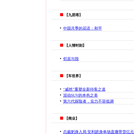
【九层塔】
中国月季的花语：和平
【人情时刻】
邻居与我
【车世界】
“威然”重塑全新待客之道
混动SUV的本色之美
第六代探险者，实力不容低调
【商业】
总裁躬身入局 安利跻身单场直播带货亿