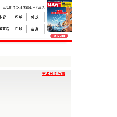
[互动邮箱]欢迎来信批评和建议
体 育
环 球
科 技
编幕后
广 域
往 期
更多封面故事