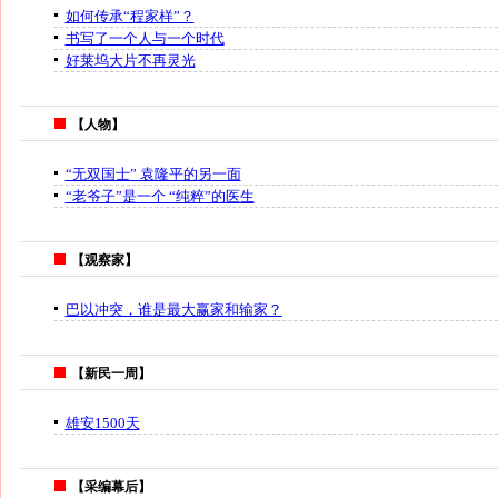
如何传承“程家样”？
书写了一个人与一个时代
好莱坞大片不再灵光
【人物】
“无双国士” 袁隆平的另一面
“老爷子”是一个 “纯粹”的医生
【观察家】
巴以冲突，谁是最大赢家和输家？
【新民一周】
雄安1500天
【采编幕后】