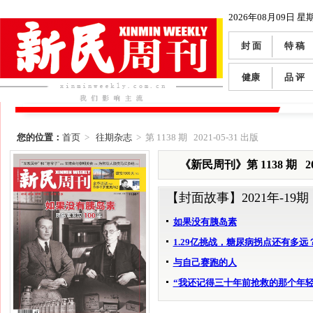
2026年08月09日 星
封 面
特 稿
健康
品 评
您的位置：
首页
>
往期杂志
> 第 1138 期 2021-05-31 出版
《新民周刊》第 1138 期 202
【封面故事】
2021年-19期
如果没有胰岛素
1.29亿挑战，糖尿病拐点还有多远
与自己赛跑的人
“我还记得三十年前抢救的那个年轻