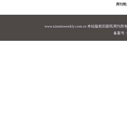
周刊简
www.xinminweekly.com.cn
本站版权归新民周刊所有，未经许可不
备案号：沪