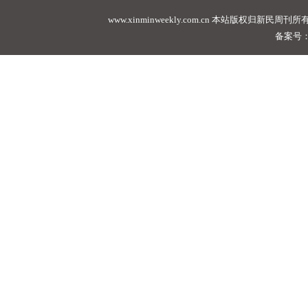
www.xinminweekly.com.cn
本站版权归新民周刊所有，未经许可不
备案号：沪