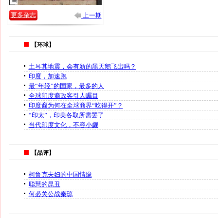
更多杂志
上一期
【环球】
土耳其地震，会有新的黑天鹅飞出吗？
印度，加速跑
最“年轻”的国家，最多的人
全球印度裔政客引人瞩目
印度裔为何在全球商界“吃得开”？
“印太”，印美各取所需罢了
当代印度文化，不容小觑
【品评】
柯鲁克夫妇的中国情缘
聪慧的昆丑
何必关公战秦琼