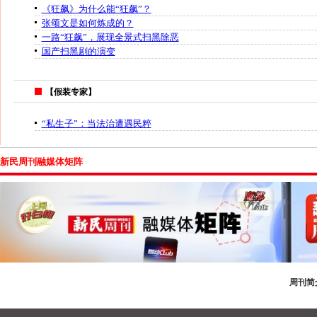
《狂飙》为什么能“狂飙”？
张颂文是如何炼成的？
一路“狂飙”，展现全景式扫黑除恶
国产扫黑剧的演变
【假装专家】
“私生子”：当法治遭遇民粹
新民周刊融媒体矩阵
周刊简