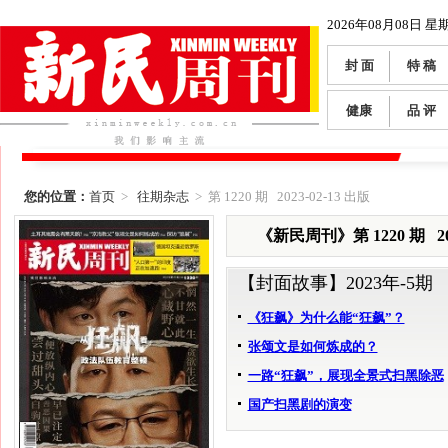
2026年08月08日 星
封 面
特 稿
健康
品 评
您的位置：
首页
>
往期杂志
> 第 1220 期 2023-02-13 出版
《新民周刊》第 1220 期 202
【封面故事】
2023年-5期
《狂飙》为什么能“狂飙”？
张颂文是如何炼成的？
一路“狂飙”，展现全景式扫黑除恶
国产扫黑剧的演变