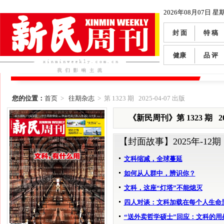
2026年08月07日 星
封 面
特 稿
健康
品 评
您的位置：
首页
>
往期杂志
> 第 1323 期 2025-04-07 出版
《新民周刊》第 1323 期 202
【封面故事】
2025年-12期
文科缩减，全球蔓延
如何从人群中，辨识你？
文科，这座“灯塔”不能熄灭
四人对谈：文科加载在每个人生命
“送外卖哲学硕士”回应：文科的用