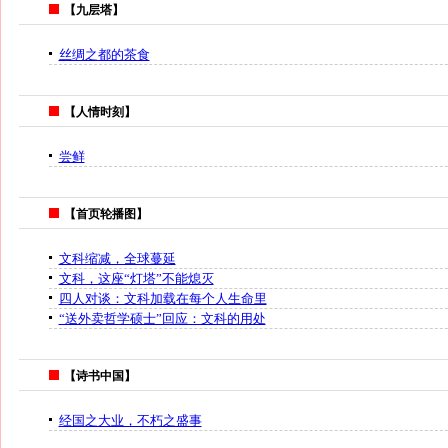
【九层塔】
丝绸之都的茶食
【人情时刻】
尝鲜
【首页轮播图】
文科缩减，全球蔓延
文科，这座“灯塔”不能熄灭
四人对谈：文科加载在每个人生命里
“送外卖哲学硕士”回应：文科的用处
【诗书中国】
经国之大业，不朽之盛事