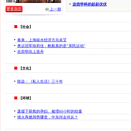
这些学科的起起伏伏
更多杂志
上一期
【社会】
春来，上海娱水经济方兴未艾
奥运冠军徐莉佳：帆船真的是“亲民运动”
在崇明岛上造舟
【文化】
陈染：《私人生活》三十年
【环球】
废墟下获救的孕妇、被埋60小时的幼童
烽火再燃局势骤变，中东何去何从？