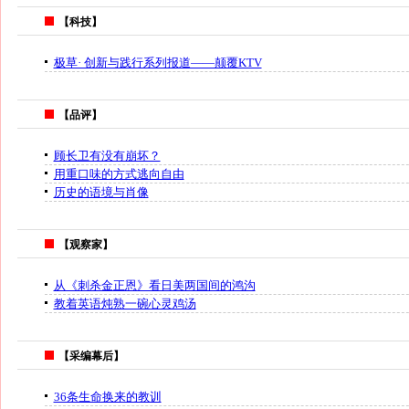
【科技】
极草· 创新与践行系列报道——颠覆KTV
【品评】
顾长卫有没有崩坏？
用重口味的方式逃向自由
历史的语境与肖像
【观察家】
从《刺杀金正恩》看日美两国间的鸿沟
教着英语炖熟一碗心灵鸡汤
【采编幕后】
36条生命换来的教训