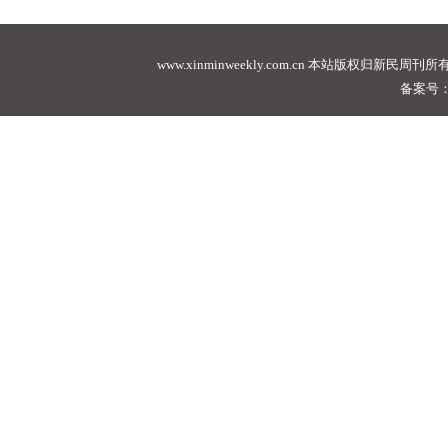
www.xinminweekly.com.cn
本站版权归新民周刊所有，未经许可不
备案号：沪