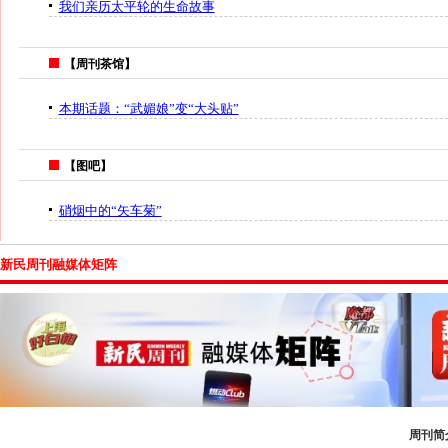
我们亲历太平轮的生命故事
【周刊茶馆】
本期话题：“武媚娘”变“大头贴”
【图吧】
硝烟中的“矢车菊”
新民周刊融媒体矩阵
周刊简