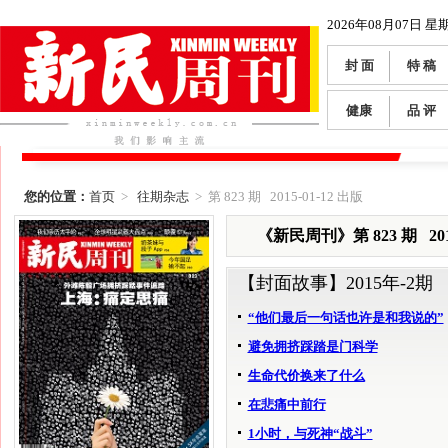
2026年08月07日 星
封 面
特 稿
健康
品 评
您的位置：
首页
>
往期杂志
> 第 823 期 2015-01-12 出版
《新民周刊》第 823 期 2015
【封面故事】
2015年-2期
“他们最后一句话也许是和我说的”
避免拥挤踩踏是门科学
生命代价换来了什么
在悲痛中前行
1小时，与死神“战斗”