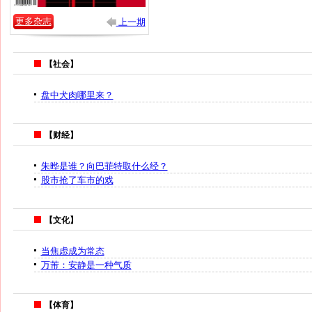
更多杂志
上一期
【社会】
盘中犬肉哪里来？
【财经】
朱晔是谁？向巴菲特取什么经？
股市抢了车市的戏
【文化】
当焦虑成为常态
万芾：安静是一种气质
【体育】