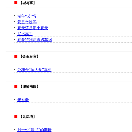
【城与事】
端午“艾”情
爱是奇迹吗
夏天还是那个夏天
武术高手
在蒙特利尔遭遇车祸
【金玉良言】
公积金“睡大觉”真相
【律师法眼】
老吾老
【九层塔】
对一份“遗书”的期待