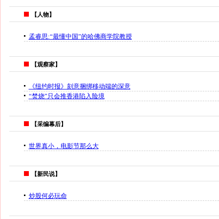
【人物】
孟睿思:“最懂中国”的哈佛商学院教授
【观察家】
《纽约时报》刻意捆绑移动端的深意
“焚烧”只会推香港陷入险境
【采编幕后】
世界真小，电影节那么大
【新民说】
炒股何必玩命