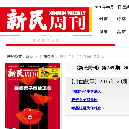
2026年08月08日 星
封 面
特 稿
健康
品 评
您的位置：
首页
>
往期杂志
> 第 845 期 2015-06-15 出版
《新民周刊》第 845 期 2015
【封面故事】
2015年-24期
“瘾君子”中的新人
走进女子戒毒所
毒品泛滥为何难止？