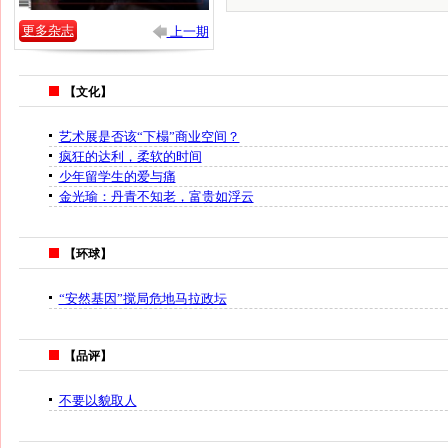
更多杂志
上一期
【文化】
艺术展是否该“下榻”商业空间？
疯狂的达利，柔软的时间
少年留学生的爱与痛
金光瑜：丹青不知老，富贵如浮云
【环球】
“安然基因”搅局危地马拉政坛
【品评】
不要以貌取人