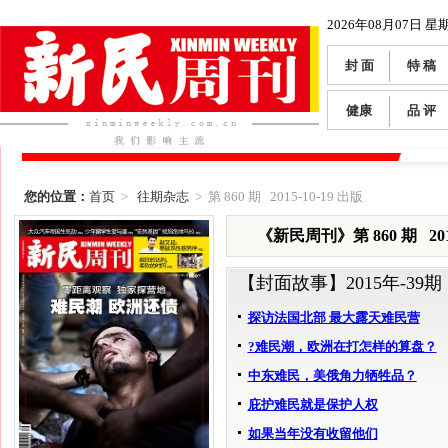
2026年08月07日 星
封 面
特 稿
健康
品 评
您的位置：
首页
>
往期杂志
> 第 860 期 2015-10-19 出版
《新民周刊》第 860 期 2015
【封面故事】
2015年-39期
探访法国北部 最大露天难民营
?难民潮，欧洲在打怎样的算盘？
中东难民，美俄角力牺牲品？
庇护难民就是保护人权
如果当年没有收留他们