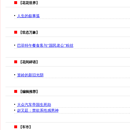
【花花世界】
人生的叙事弧
【世态万象】
巴菲特午餐食客与“国民老公”粉丝
【花间碎语】
篁岭的新旧光阴
【编辑推荐】
大众汽车帝国生死劫
赵又廷：禁欲系性感男神
【车市】