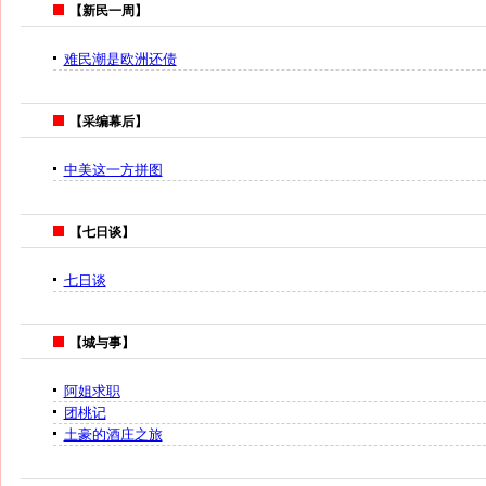
【新民一周】
难民潮是欧洲还债
【采编幕后】
中美这一方拼图
【七日谈】
七日谈
【城与事】
阿姐求职
团桃记
土豪的酒庄之旅