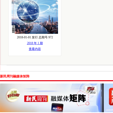
2018-01-01 发行 总期号 972
2018 年 1 期
查看内容
新民周刊融媒体矩阵