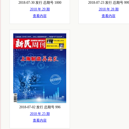
2018-07-30 发行 总期号 1000
2018-07-23 发行 总期号 99
2018 年 29 期
2018 年 28 期
查看内容
查看内容
2018-07-02 发行 总期号 996
2018 年 25 期
查看内容