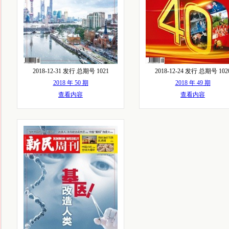
2018-12-31 发行 总期号 1021
2018-12-24 发行 总期号 102
2018 年 50 期
2018 年 49 期
查看内容
查看内容