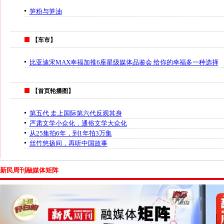
笋粉与笋油
【车市】
比亚迪宋MAX幸福加推6座星级媒体品鉴会 给你的幸福多一种选择
【首页轮播图】
第五代 走上国际第六代反观其身
严肃文学小众化，通俗文学大众化
从25集拍6年，到1年拍3万集
丝竹悠扬间，再听中国故事
新民周刊融媒体矩阵