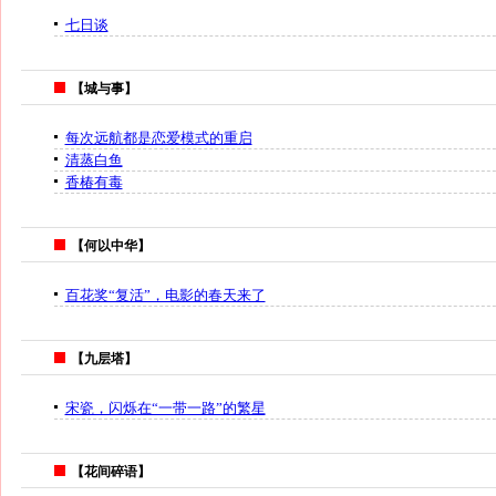
七日谈
【城与事】
每次远航都是恋爱模式的重启
清蒸白鱼
香椿有毒
【何以中华】
百花奖“复活”，电影的春天来了
【九层塔】
宋瓷，闪烁在“一带一路”的繁星
【花间碎语】