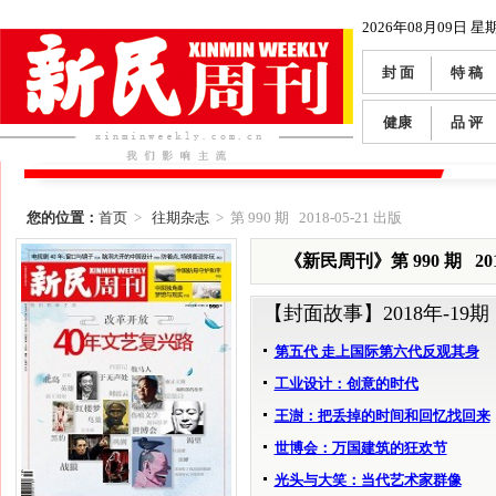
2026年08月09日 星
封 面
特 稿
健康
品 评
您的位置：
首页
>
往期杂志
> 第 990 期 2018-05-21 出版
《新民周刊》第 990 期 2018
【封面故事】
2018年-19期
第五代 走上国际第六代反观其身
工业设计：创意的时代
王澍：把丢掉的时间和回忆找回来
世博会：万国建筑的狂欢节
光头与大笑：当代艺术家群像