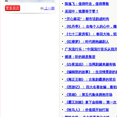
陈逸飞：值得怀念，值得尊敬
更多杂志
上一期
吴冠中：笔墨等于零？
“开心麻花”：都市话剧成时尚
《牡丹亭》： 在每个人的心中，
《七十二家房客》： 春回大地，笑
《红楼梦》：时代拥抱越剧人
广东流行乐：“中国流行音乐从我开
摇滚：听的就是叛逆
《白夜追凶》：当网剧越来越有钱
《编辑部的故事》：生活情景剧的
《雍正王朝》：古装剧霸屏的背后
《西游记》： 四大名著改编，最初
《英雄》：第五代集体拥抱市场
《霸王别姬》拿下金棕榈： 第一次
《牧马人》：价值观开始打架