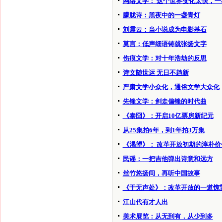
网络文学： 这个世界变化太快，
朦胧诗：黑夜中的一盏青灯
刘震云：当小说成为电影基石
莫言：低声细语铸就张扬文字
伤痕文学：对十年浩劫的反思
诗文随世运 无日不趋新
严肃文学小众化，通俗文学大众化
先锋文学：剑走偏锋的时代曲
《泰囧》：开启10亿票房新纪元
从25集拍6年，到1年拍3万集
《渴望》： 改革开放初期的淳朴价
民谣：一把吉他弹出诗意和远方
丝竹悠扬间，再听中国故事
《于无声处》：改革开放的一道惊
江山代有才人出
美术展览：从无到有，从少到多