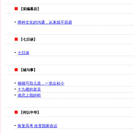
【采编幕后】
两种文化的沟通，从来就不容易
【七日谈】
七日谈
【城与事】
顿顿可劲儿造，一览众衫小
十九楼的老吴
谁恋上我的鞋
【何以中华】
恢复高考 改变国家命运