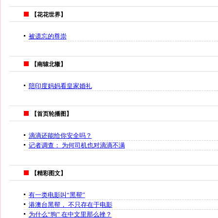
【花花世界】
被遗忘的尊崇
【南辕北辙】
陪印度妈妈看皇家婚礼
【首页轮播图】
滴滴还能给你安全吗？
记者调查： 为何司机也对滴滴不满
【精彩图文】
有一类电影叫“黑帮”
港澳台黑帮， 不只存在于电影
为什么“狗” 在中文里那么挫？