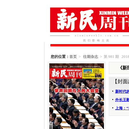
您的位置：
首页
>
往期杂志
> 第 981 期 2018
《新民
【封面
新时代
外长王毅
上海：“