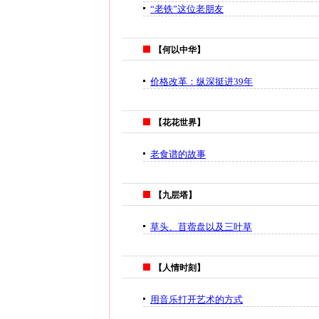
“老铁”这位老朋友
【何以中华】
价格改革：纵深挺进39年
【花花世界】
老食谱的故事
【九层塔】
草头、苜蓿盘以及三叶草
【人情时刻】
用音乐打开艺术的方式