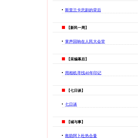
斯里兰卡悲剧的背后
【新民一周】
掌声回响在人民大会堂
【采编幕后】
用相机寻找40年印记
【七日谈】
七日谈
【城与事】
救助阿卜杜热合曼