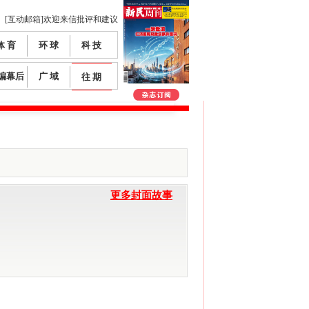
[互动邮箱]欢迎来信批评和建议
体 育
环 球
科 技
编幕后
广 域
往 期
更多封面故事