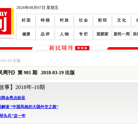
2026年08月07日 星期五
封 面
特 稿
时 政
社 会
财 经
文 化
健康
品 评
人 物
专 栏
观察家
新民一周
采
-03-19 出版
周刊》第 981 期 2018-03-19 出版
故事】
2018年-10期
的两会亮点纷呈
解读 “中国风格的大国外交之路”
排头兵”这一年