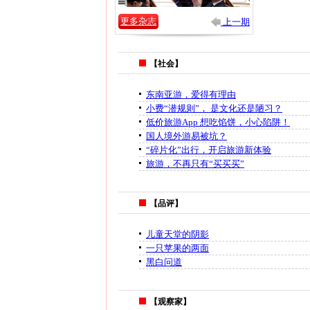
更多杂志
上一期
【社会】
东南亚游，爱得有理由
小费“潜规则”， 是文化还是陋习？
低价旅游App 想吃馅饼，小心陷阱！
国人境外游易被坑？
“碎片化”出行，开启旅游新体验
旅游，不再只有“买买买”
【品评】
儿童天堂的阴影
一只苹果的两面
黑白问道
【观察家】