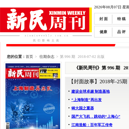
2026年08月07日 星
封 面
特 稿
健康
品 评
您的位置：
首页
>
往期杂志
> 第 996 期 2018-07-02 出版
《新民周刊》第 996 期 2018
【封面故事】
2018年-25期
建设全球卓越 制造基地
“上海制造”再出发
铸大国之重器
国产大飞机，跳动的“上海心”
江南造船：百年军工传奇