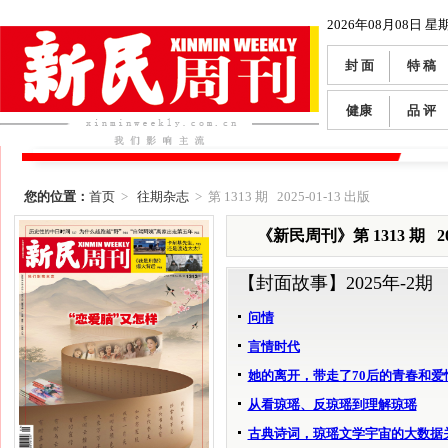
2026年08月08日 星
封 面
特 稿
健康
品 评
您的位置：
首页
>
往期杂志
> 第 1313 期 2025-01-13 出版
《新民周刊》第 1313 期 202
【封面故事】
2025年-2期
问情
言情时代
她的离开，带走了70后的青春和爱
从看琼瑶、反琼瑶到理解琼瑶
古典诗词，琼瑶文学宇宙的大数据