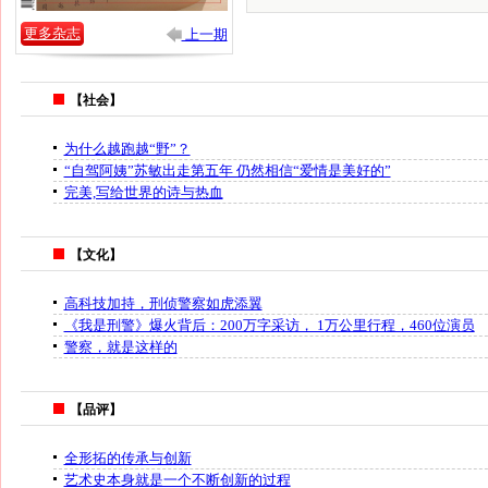
更多杂志
上一期
【社会】
为什么越跑越“野”？
“自驾阿姨”苏敏出走第五年 仍然相信“爱情是美好的”
完美,写给世界的诗与热血
【文化】
高科技加持，刑侦警察如虎添翼
《我是刑警》爆火背后：200万字采访， 1万公里行程，460位演员
警察，就是这样的
【品评】
全形拓的传承与创新
艺术史本身就是一个不断创新的过程