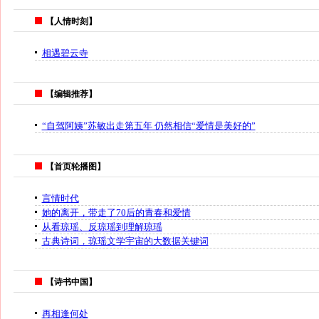
【人情时刻】
相遇碧云寺
【编辑推荐】
“自驾阿姨”苏敏出走第五年 仍然相信“爱情是美好的”
【首页轮播图】
言情时代
她的离开，带走了70后的青春和爱情
从看琼瑶、反琼瑶到理解琼瑶
古典诗词，琼瑶文学宇宙的大数据关键词
【诗书中国】
再相逢何处