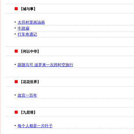
【城与事】
大芬村里画油画
牛踏扁
打车奇遇记
【何以中华】
跟随马可·波罗来一次跨时空旅行
【花花世界】
故宫一百年
【九层塔】
每个人都是一片叶子