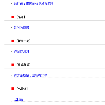
戴红倩：用画笔修复城市肌理
【品评】
延时的憧憬
【新民一周】
跨越苏州河
【采编幕后】
前方是期望，过程有艰辛
【七日谈】
七日谈