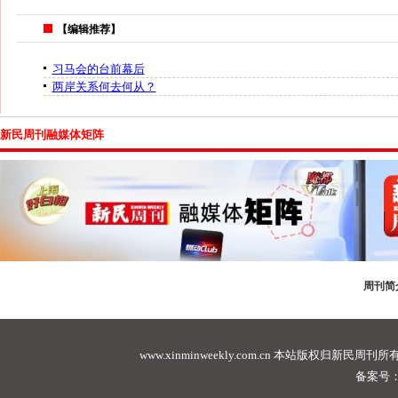
【编辑推荐】
习马会的台前幕后
两岸关系何去何从？
新民周刊融媒体矩阵
周刊简
www.xinminweekly.com.cn
本站版权归新民周刊所有，未经许可不
备案号：沪