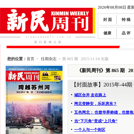
2026年08月08日 星
封 面
特 稿
健康
品 评
您的位置：
首页
>
往期杂志
> 第 865 期 2015-11-16 出版
《新民周刊》第 865 期 2015
【封面故事】
2015年-44期
城区合并 走在路上
闸北变静安，乐坏房东？
五色闸北： 也曾华界称雄，也曾焦
当“下只角”变成“上只角”
一个人与一个街区