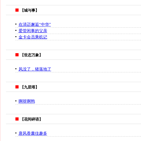
【城与事】
在清迈邂逅“中华”
爱管闲事的父亲
金卡会员乘机记
【世态万象】
风没了，猪落地了
【九层塔】
啊呀啊鸭
【花间碎语】
唐风香囊佳趣多