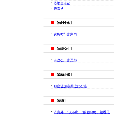
婆婆自洽记
要吾动
【何以中华】
黄梅时节家家雨
【前廊众生】
有这么一家恶邻
【南辕北辙】
那座让游客哭泣的石墙
【健康】
产房外，“说不出口”的困惑终于被看见