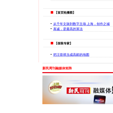
【首页轮播图】
从千年文脉到数字主场 上海，创作之城
真诚，是最高的算法
【假装专家】
把汪曾祺当成高邮的地图
新民周刊融媒体矩阵