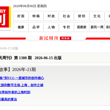
2026年08月06日 星期四
封 面
特 稿
时 政
社 会
财 经
文 化
健康
品 评
人 物
专 栏
观察家
新民一周
采
6-06-15 出版
周刊》第 1380 期 2026-06-15 出版
故事】
2026年-21期
条”到TCG 一座城市的创作雄心
文脉到数字主场 上海，创作之城
：全球创作者的上海时刻
是最高的算法