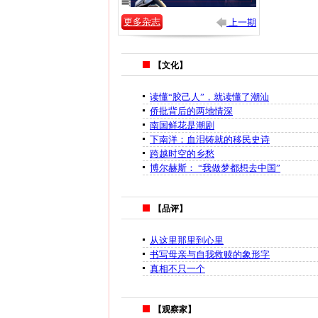
更多杂志
上一期
【文化】
读懂“胶己人”，就读懂了潮汕
侨批背后的两地情深
南国鲜花是潮剧
下南洋：血泪铸就的移民史诗
跨越时空的乡愁
博尔赫斯： “我做梦都想去中国”
【品评】
从这里那里到心里
书写母亲与自我救赎的象形字
真相不只一个
【观察家】