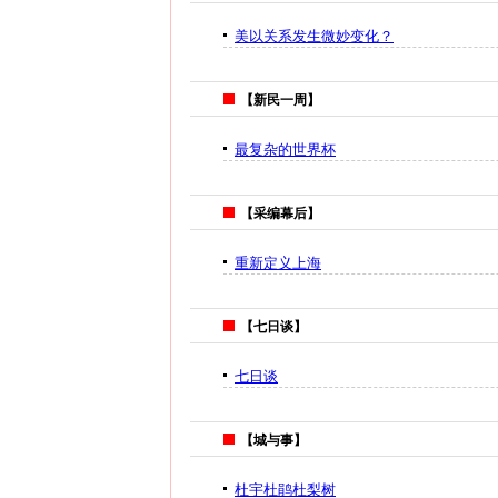
美以关系发生微妙变化？
【新民一周】
最复杂的世界杯
【采编幕后】
重新定义上海
【七日谈】
七日谈
【城与事】
杜宇杜鹃杜梨树