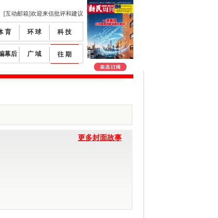
[互动邮箱]欢迎来信批评和建议
体 育
环 球
科 技
编幕后
广 域
往 期
更多封面故事