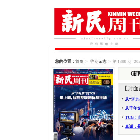
您的位置：
首页
>
往期杂志
> 第 1380 期 202
《新民
【封面
从“沪九
从千年
TCG
真诚，